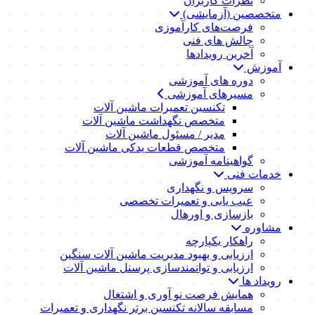
نظرات کاربران
متخصصین (آزمایشی)
فرصت‌های کارآموزی
چالش های فنی
آخرین رویدادها
آموزش
دوره های آموزشی
مسیرهای آموزشی
تکنسین تعمیرات ماشین آلات
متخصص نگهداشت ماشین آلات
مدیر / مسئول ماشین آلات
متخصص قطعات یدکی ماشین آلات
گواهینامه آموزشی
خدمات فنی
سرویس و نگهداری
عیب یابی و تعمیرات تخصصی
بازسازی و اورهال
مشاوره
راهکار یکپارچه
ارزیابی و بهبود مدیریت ماشین آلات سنگین
ارزیابی و توانمندسازی پرسنل ماشین آلات
رویداد ها
همایش فرصت نو آوری و اشتغال
مسابقه سالانه تکنسین برتر نگهداری و تعمیرات