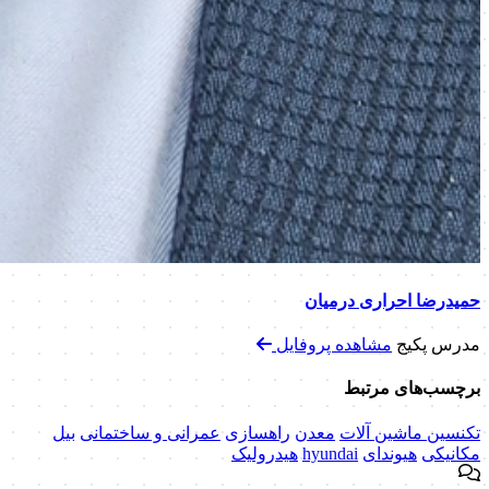
حمیدرضا احراری درمیان
مدرس پکیج
مشاهده پروفایل
برچسب‌های مرتبط
تکنسین ماشین آلات
معدن
راهسازی
عمرانی و ساختمانی
بیل
مکانیکی
هیوندای
hyundai
هیدرولیک