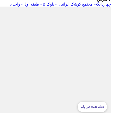
چهاردانگه- مجتمع کوشک ایرانیان - بلوک B - طبقه اول - واحد 5