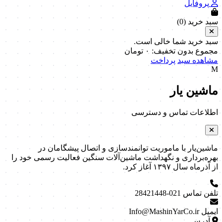
پروفایل
سبد خرید (
0
)
سبد خرید شما خالی است.
مجموع بدون تخفیف:
۰
تومان
مشاهده سبد
پرداخت
M
ماشین یار
اطلاعات تماس و دسترسی
ماشین‌یار با ماموریت توانمندسازی و اتصال پیشگامان در
بهره‌برداری و نگهداشت ماشین‌آلات سنگین فعالیت رسمی خود را
از آذرماه سال ۱۳۹۷ آغاز کرد.
تلفن تماس
021-28421448
ایمیل
Info@MashinYarCo.ir
آدرس