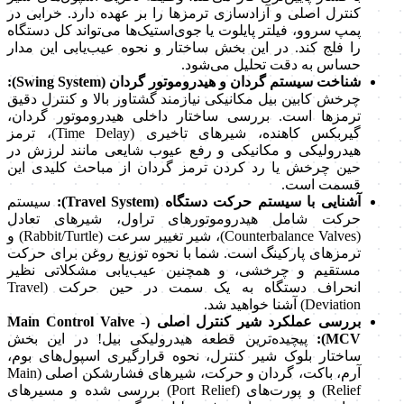
کنترل اصلی و آزادسازی ترمزها را بر عهده دارد. خرابی در
پمپ سروو، فیلتر پایلوت یا جوی‌استیک‌ها می‌تواند کل دستگاه
را فلج کند. در این بخش ساختار و نحوه عیب‌یابی این مدار
حساس به دقت تحلیل می‌شود.
شناخت سیستم گردان و هیدروموتور گردان (Swing System):
چرخش کابین بیل مکانیکی نیازمند گشتاور بالا و کنترل دقیق
ترمزها است. بررسی ساختار داخلی هیدروموتور گردان،
گیربکس کاهنده، شیرهای تاخیری (Time Delay)، ترمز
هیدرولیکی و مکانیکی و رفع عیوب شایعی مانند لرزش در
حین چرخش یا رد کردن ترمز گردان از مباحث کلیدی این
قسمت است.
آشنایی با سیستم حرکت دستگاه (Travel System):
سیستم
حرکت شامل هیدروموتورهای تراول، شیرهای تعادل
(Counterbalance Valves)، شیر تغییر سرعت (Rabbit/Turtle) و
ترمزهای پارکینگ است. شما با نحوه توزیع روغن برای حرکت
مستقیم و چرخشی، و همچنین عیب‌یابی مشکلاتی نظیر
انحراف دستگاه به یک سمت در حین حرکت (Travel
Deviation) آشنا خواهید شد.
بررسی عملکرد شیر کنترل اصلی (Main Control Valve -
MCV):
پیچیده‌ترین قطعه هیدرولیکی بیل! در این بخش
ساختار بلوک شیر کنترل، نحوه قرارگیری اسپول‌های بوم،
آرم، باکت، گردان و حرکت، شیرهای فشارشکن اصلی (Main
Relief) و پورت‌های (Port Relief) بررسی شده و مسیرهای