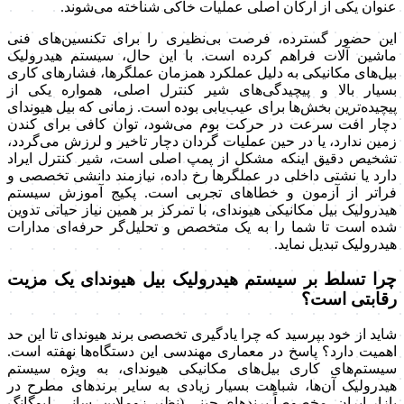
عنوان یکی از ارکان اصلی عملیات خاکی شناخته می‌شوند.
این حضور گسترده، فرصت بی‌نظیری را برای تکنسین‌های فنی
ماشین آلات فراهم کرده است. با این حال، سیستم هیدرولیک
بیل‌های مکانیکی به دلیل عملکرد همزمان عملگرها، فشارهای کاری
بسیار بالا و پیچیدگی‌های شیر کنترل اصلی، همواره یکی از
پیچیده‌ترین بخش‌ها برای عیب‌یابی بوده است. زمانی که بیل هیوندای
دچار افت سرعت در حرکت بوم می‌شود، توان کافی برای کندن
زمین ندارد، یا در حین عملیات گردان دچار تاخیر و لرزش می‌گردد،
تشخیص دقیق اینکه مشکل از پمپ اصلی است، شیر کنترل ایراد
دارد یا نشتی داخلی در عملگرها رخ داده، نیازمند دانشی تخصصی و
فراتر از آزمون و خطاهای تجربی است. پکیج آموزش سیستم
هیدرولیک بیل مکانیکی هیوندای، با تمرکز بر همین نیاز حیاتی تدوین
شده است تا شما را به یک متخصص و تحلیل‌گر حرفه‌ای مدارات
هیدرولیک تبدیل نماید.
چرا تسلط بر سیستم هیدرولیک بیل هیوندای یک مزیت
رقابتی است؟
شاید از خود بپرسید که چرا یادگیری تخصصی برند هیوندای تا این حد
اهمیت دارد؟ پاسخ در معماری مهندسی این دستگاه‌ها نهفته است.
سیستم‌های کاری بیل‌های مکانیکی هیوندای، به ویژه سیستم
هیدرولیک آن‌ها، شباهت بسیار زیادی به سایر برندهای مطرح در
بازار ایران، مخصوصاً برندهای چینی (نظیر زوملاین، سانی، لیوگانگ