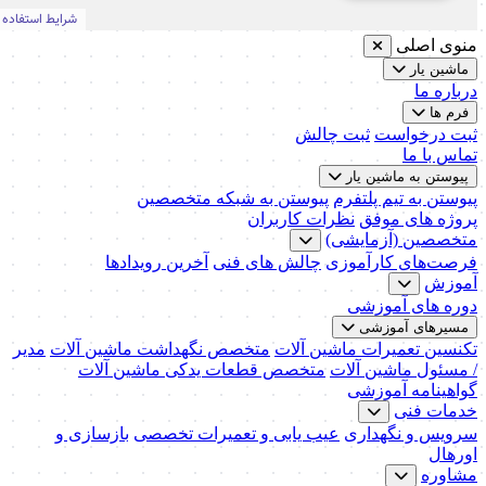
منوی اصلی
ماشین یار
درباره ما
فرم ها
ثبت درخواست
ثبت چالش
تماس با ما
پیوستن به ماشین یار
پیوستن به تیم پلتفرم
پیوستن به شبکه متخصصین
پروژه های موفق
نظرات کاربران
متخصصین (آزمایشی)
فرصت‌های کارآموزی
چالش های فنی
آخرین رویدادها
آموزش
دوره های آموزشی
مسیرهای آموزشی
تکنسین تعمیرات ماشین آلات
متخصص نگهداشت ماشین آلات
مدیر
/ مسئول ماشین آلات
متخصص قطعات یدکی ماشین آلات
گواهینامه آموزشی
خدمات فنی
سرویس و نگهداری
عیب یابی و تعمیرات تخصصی
بازسازی و
اورهال
مشاوره