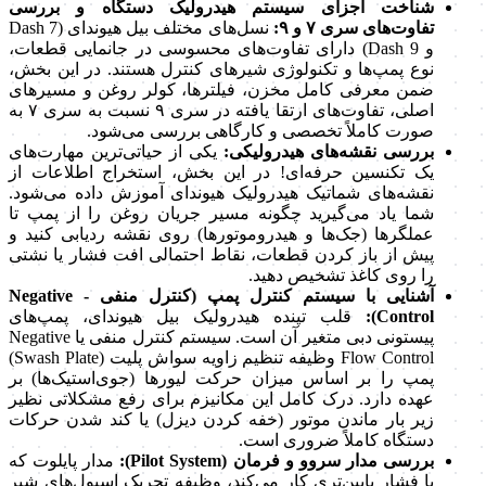
شناخت اجزای سیستم هیدرولیک دستگاه و بررسی
تفاوت‌های سری ۷ و ۹:
نسل‌های مختلف بیل هیوندای (Dash 7
و Dash 9) دارای تفاوت‌های محسوسی در جانمایی قطعات،
نوع پمپ‌ها و تکنولوژی شیرهای کنترل هستند. در این بخش،
ضمن معرفی کامل مخزن، فیلترها، کولر روغن و مسیرهای
اصلی، تفاوت‌های ارتقا یافته در سری ۹ نسبت به سری ۷ به
صورت کاملاً تخصصی و کارگاهی بررسی می‌شود.
بررسی نقشه‌های هیدرولیکی:
یکی از حیاتی‌ترین مهارت‌های
یک تکنسین حرفه‌ای! در این بخش، استخراج اطلاعات از
نقشه‌های شماتیک هیدرولیک هیوندای آموزش داده می‌شود.
شما یاد می‌گیرید چگونه مسیر جریان روغن را از پمپ تا
عملگرها (جک‌ها و هیدروموتورها) روی نقشه ردیابی کنید و
پیش از باز کردن قطعات، نقاط احتمالی افت فشار یا نشتی
را روی کاغذ تشخیص دهید.
آشنایی با سیستم کنترل پمپ (کنترل منفی - Negative
Control):
قلب تپنده هیدرولیک بیل هیوندای، پمپ‌های
پیستونی دبی متغیر آن است. سیستم کنترل منفی یا Negative
Flow Control وظیفه تنظیم زاویه سواش پلیت (Swash Plate)
پمپ را بر اساس میزان حرکت لیورها (جوی‌استیک‌ها) بر
عهده دارد. درک کامل این مکانیزم برای رفع مشکلاتی نظیر
زیر بار ماندن موتور (خفه کردن دیزل) یا کند شدن حرکات
دستگاه کاملاً ضروری است.
بررسی مدار سروو و فرمان (Pilot System):
مدار پایلوت که
با فشار پایین‌تری کار می‌کند، وظیفه تحریک اسپول‌های شیر