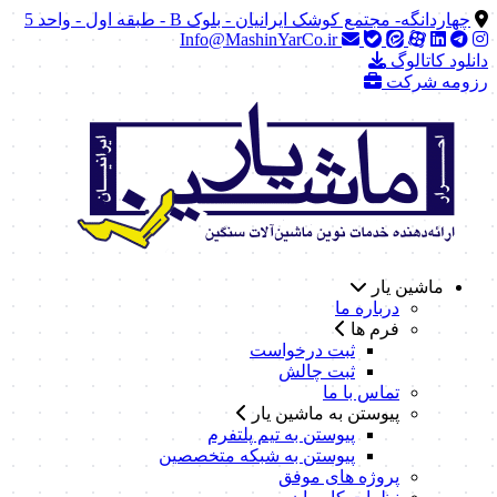
چهاردانگه- مجتمع کوشک ایرانیان - بلوک B - طبقه اول - واحد 5
Info@MashinYarCo.ir
دانلود کاتالوگ
رزومه شرکت
ماشین یار
درباره ما
فرم ها
ثبت درخواست
ثبت چالش
تماس با ما
پیوستن به ماشین یار
پیوستن به تیم پلتفرم
پیوستن به شبکه متخصصین
پروژه های موفق