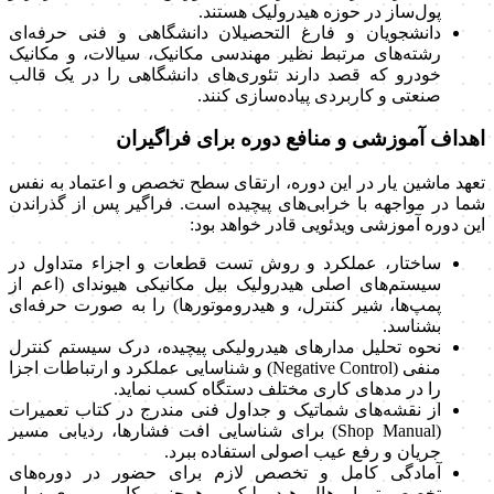
پول‌ساز در حوزه هیدرولیک هستند.
دانشجویان و فارغ التحصیلان دانشگاهی و فنی حرفه‌ای
رشته‌های مرتبط نظیر مهندسی مکانیک، سیالات، و مکانیک
خودرو که قصد دارند تئوری‌های دانشگاهی را در یک قالب
صنعتی و کاربردی پیاده‌سازی کنند.
اهداف آموزشی و منافع دوره برای فراگیران
تعهد ماشین یار در این دوره، ارتقای سطح تخصص و اعتماد به نفس
شما در مواجهه با خرابی‌های پیچیده است. فراگیر پس از گذراندن
این دوره آموزشی ویدئویی قادر خواهد بود:
ساختار، عملکرد و روش تست قطعات و اجزاء متداول در
سیستم‌های اصلی هیدرولیک بیل مکانیکی هیوندای (اعم از
پمپ‌ها، شیر کنترل، و هیدروموتورها) را به صورت حرفه‌ای
بشناسد.
نحوه تحلیل مدارهای هیدرولیکی پیچیده، درک سیستم کنترل
منفی (Negative Control) و شناسایی عملکرد و ارتباطات اجزا
را در مدهای کاری مختلف دستگاه کسب نماید.
از نقشه‌های شماتیک و جداول فنی مندرج در کتاب تعمیرات
(Shop Manual) برای شناسایی افت فشارها، ردیابی مسیر
جریان و رفع عیب اصولی استفاده ببرد.
آمادگی کامل و تخصص لازم برای حضور در دوره‌های
تخصصی‌تر اورهال هیدرولیک و همچنین کار بر روی سایر