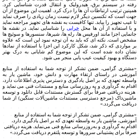
رفته در سیستم برق، هیدرولیک و انتقال قدرت شناسایی کرد.
همپنین ترتیب ارتباطات آن ها را درک کرد. اهمیت این موضوع از آن
جهت است که تکنسین دیگر لازم نیست زمان زیادی را صرف نماید
تا عیب تجهیز را بیابد. تنها کافیست به نقشه های تجهیز مراجعه نماید
و با استفاده از آن ها محل
خرابی
را شناسایی نماید. در نقشه ها
جانمایی اجزا مانند اورفیس ها، رله ها، شیرها، سنسورها و سوئیچ ها
مشخص است. نکته ای که باید به آن توجه نمود این است که علاوه
بر مواردی که ذکر شد، شکل کارکرد این اجزا با استفاده از نمادها
نشان داده شده است که این موضوع کم شایانی به درک بهتر
دستگاه و بهبود کیفیت عیب یابی منجر می شود.
«مشتری گرامی، ضمن تشکر از توجه شما به استفاده از منابع
آموزشی در راستای ارتقاء مهارت و دانش خود، ماشین یار به
واسطه تعهدی که بر اصل یادگیری و دسترس پذیری اطلاعات دارد،
اقدام به گردآوری و به روزرسانی منابع و مستندات فنی می نماید و
هزینه دریافتی صرفاً برای گسترش مستندات قابل دانلود و توسعه
ماشین‌داک (مرجع دسترسی مستندات ماشین‌آلات سنگین) از شما
دریافت می‌گردد.»
«مشتری گرامی، ضمن تشکر از توجه شما به استفاده از منابع
آموزشی، ماشین یار به واسطه تعهدی که بر اصل یادگیری دارد،
اقدام به گردآوری و به‌روزرسانی منابع فنی می‌نماید. هزینه دریافتی
صرفاً برای پشتیبانی سرورها و توسعه پلتفرم دریافت می‌گردد.»