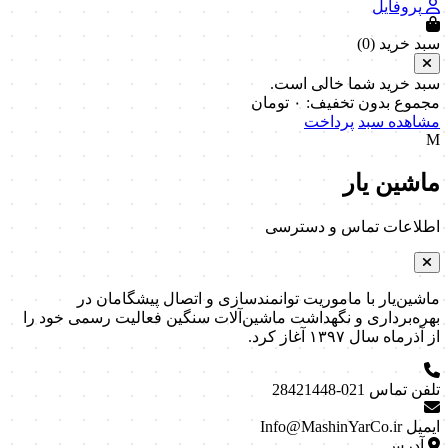
پروفایل
سبد خرید (
0
)
سبد خرید شما خالی است.
مجموع بدون تخفیف:
۰
تومان
مشاهده سبد
پرداخت
M
ماشین یار
اطلاعات تماس و دسترسی
ماشین‌یار با ماموریت توانمندسازی و اتصال پیشگامان در
بهره‌برداری و نگهداشت ماشین‌آلات سنگین فعالیت رسمی خود را
از آذرماه سال ۱۳۹۷ آغاز کرد.
تلفن تماس
021-28421448
ایمیل
Info@MashinYarCo.ir
آدرس