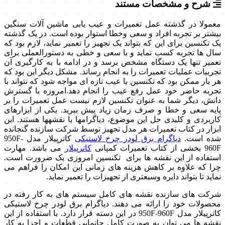
شرح و مشخصات مستند
معمولا در گذشته عمل تعمیرات و عیب­ یابی ماشین ­آلات سنگین
بیشتر بر تجربه افراد و سعی وخطا استوار بوده است. در یک گذشته
یک تکنسین برای این که بتواند یک تجهیز را تعمیر نماید، لازم بود که
سال ها تجربه کسب نماید و با سعی و خطی به دستورالعملی برای
تعمیر تنها یک دستگاه مشخص برسد و در ادامه با به کارگیری آن
تجربیات عملیات تعمیرات را به انجام رساند. مشکل دیگر این بود که
هر بار ممکن بود که تکنسین با عیب تازه ای مواجه شود که نتواند با
تجربه حاضر خود عمل رفع عیب را انجام دهد.امروزه با گسترش
دانش، دیگر شما به عنوان تکنسین لازم نیست عمل تعمیرات را بر
پایه سعی و خطا و صرف زمان زیاد پیش ببرید. یکی از ابزارهای
کاربردی و کلیدی حل این موضوع، دیاگرام­ها یا نقشه­ها هستند. این
ابزار در کتاب­ تعمیرات هر مدل تجهیز توسط شرکت سازنده گنجانده
شده است.
دیاگرام برق لودر چرخ لاستیکی
کاترپیلار مدل 950F-
960F بخشی از کتاب تعمیرات کمپانی
کاترپیلار
می باشد. مهارت
استفاده از این نقشه ها برای تکنسین امروزی یک ضرورت است.
چرا که علاوه بر کاهش هزینه های زمانی این امکان را فراهم می
نماید تا بتواند دایره وسیعتری از تجهیزات را تعمیر نماید.
شرکت های سازنده نقشه های کامل سیستم های به کار رفته در
محصولات خود را ارائه می دهند. دیاگرام برق لودر چرخ لاستیکی
کاترپیلار مدل 950F-960F در این دسته قرار دارد. با استفاده از این
نقشه ها می توان به صورت کامل جانمایی قطعات و اجزا به کار