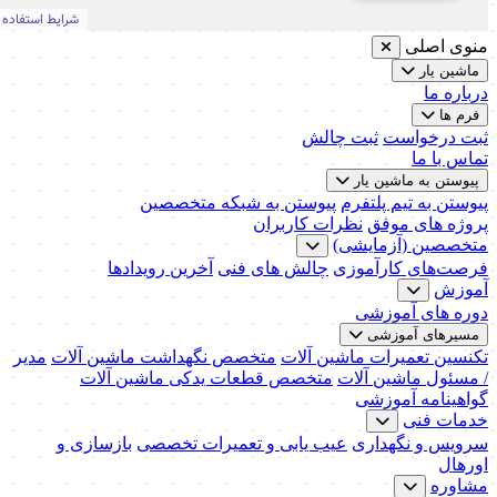
منوی اصلی
ماشین یار
درباره ما
فرم ها
ثبت درخواست
ثبت چالش
تماس با ما
پیوستن به ماشین یار
پیوستن به تیم پلتفرم
پیوستن به شبکه متخصصین
پروژه های موفق
نظرات کاربران
متخصصین (آزمایشی)
فرصت‌های کارآموزی
چالش های فنی
آخرین رویدادها
آموزش
دوره های آموزشی
مسیرهای آموزشی
تکنسین تعمیرات ماشین آلات
متخصص نگهداشت ماشین آلات
مدیر
/ مسئول ماشین آلات
متخصص قطعات یدکی ماشین آلات
گواهینامه آموزشی
خدمات فنی
سرویس و نگهداری
عیب یابی و تعمیرات تخصصی
بازسازی و
اورهال
مشاوره