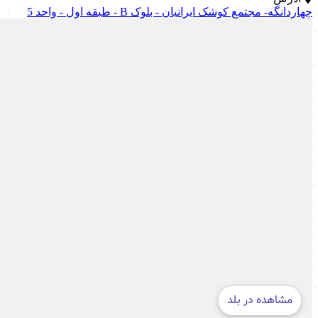
چهاردانگه- مجتمع کوشک ایرانیان - بلوک B - طبقه اول - واحد 5