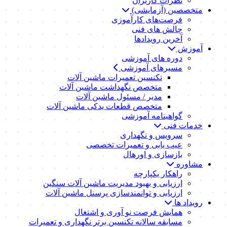
نظرات کاربران
متخصصین (آزمایشی)
فرصت‌های کارآموزی
چالش های فنی
آخرین رویدادها
آموزش
دوره های آموزشی
مسیرهای آموزشی
تکنسین تعمیرات ماشین آلات
متخصص نگهداشت ماشین آلات
مدیر / مسئول ماشین آلات
متخصص قطعات یدکی ماشین آلات
گواهینامه آموزشی
خدمات فنی
سرویس و نگهداری
عیب یابی و تعمیرات تخصصی
بازسازی و اورهال
مشاوره
راهکار یکپارچه
ارزیابی و بهبود مدیریت ماشین آلات سنگین
ارزیابی و توانمندسازی پرسنل ماشین آلات
رویداد ها
همایش فرصت نو آوری و اشتغال
مسابقه سالانه تکنسین برتر نگهداری و تعمیرات