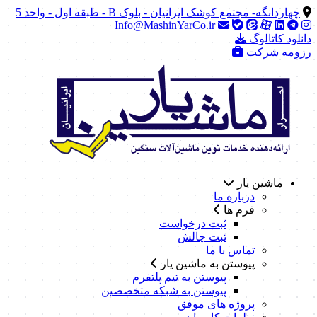
چهاردانگه- مجتمع کوشک ایرانیان - بلوک B - طبقه اول - واحد 5
Info@MashinYarCo.ir
دانلود کاتالوگ
رزومه شرکت
ماشین یار
درباره ما
فرم ها
ثبت درخواست
ثبت چالش
تماس با ما
پیوستن به ماشین یار
پیوستن به تیم پلتفرم
پیوستن به شبکه متخصصین
پروژه های موفق