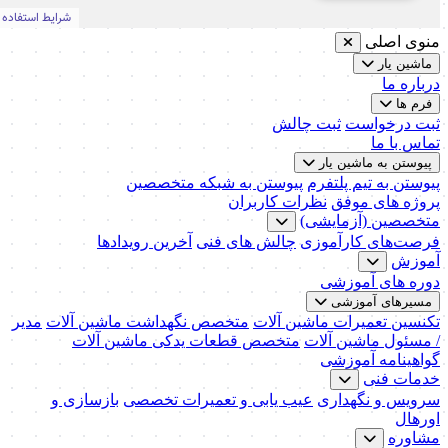
منوی اصلی
ماشین یار
درباره ما
فرم ها
ثبت درخواست
ثبت چالش
تماس با ما
پیوستن به ماشین یار
پیوستن به تیم پلتفرم
پیوستن به شبکه متخصصین
پروژه های موفق
نظرات کاربران
متخصصین (آزمایشی)
فرصت‌های کارآموزی
چالش های فنی
آخرین رویدادها
آموزش
دوره های آموزشی
مسیرهای آموزشی
تکنسین تعمیرات ماشین آلات
متخصص نگهداشت ماشین آلات
مدیر
/ مسئول ماشین آلات
متخصص قطعات یدکی ماشین آلات
گواهینامه آموزشی
خدمات فنی
سرویس و نگهداری
عیب یابی و تعمیرات تخصصی
بازسازی و
اورهال
مشاوره