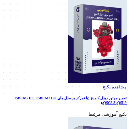
مشاهده پکیج
تعمیر موتور دیزل کامینز (با تمرکز بر مدل های ISBCM2100 ,ISBCM2150
,QSC8.3 ,QSL9)
پکیج آموزشی مرتبط