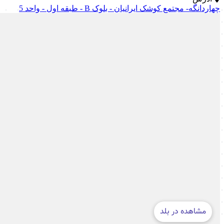
چهاردانگه- مجتمع کوشک ایرانیان - بلوک B - طبقه اول - واحد 5