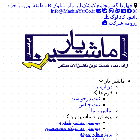
چهاردانگه- مجتمع کوشک ایرانیان - بلوک B - طبقه اول - واحد 5
Info@MashinYarCo.ir
دانلود کاتالوگ
رزومه شرکت
ماشین یار
درباره ما
فرم ها
ثبت درخواست
ثبت چالش
تماس با ما
پیوستن به ماشین یار
پیوستن به تیم پلتفرم
پیوستن به شبکه متخصصین
پروژه های موفق