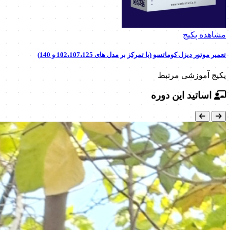
مشاهده پکیج
تعمیر موتور دیزل کوماتسو (با تمرکز بر مدل های 102،107،125 و 140)
پکیج آموزشی مرتبط
اساتید این دوره