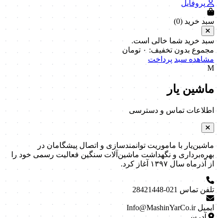
پروفایل
سبد خرید (
0
)
سبد خرید شما خالی است.
مجموع بدون تخفیف:
۰
تومان
مشاهده سبد
پرداخت
M
ماشین یار
اطلاعات تماس و دسترسی
ماشین‌یار با ماموریت توانمندسازی و اتصال پیشگامان در
بهره‌برداری و نگهداشت ماشین‌آلات سنگین فعالیت رسمی خود را
از آذرماه سال ۱۳۹۷ آغاز کرد.
تلفن تماس
021-28421448
ایمیل
Info@MashinYarCo.ir
آدرس