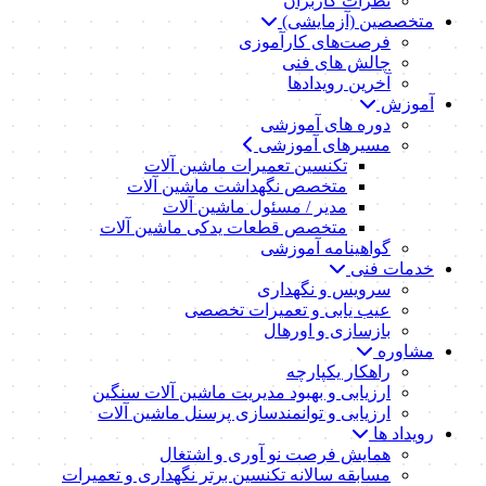
نظرات کاربران
متخصصین (آزمایشی)
فرصت‌های کارآموزی
چالش های فنی
آخرین رویدادها
آموزش
دوره های آموزشی
مسیرهای آموزشی
تکنسین تعمیرات ماشین آلات
متخصص نگهداشت ماشین آلات
مدیر / مسئول ماشین آلات
متخصص قطعات یدکی ماشین آلات
گواهینامه آموزشی
خدمات فنی
سرویس و نگهداری
عیب یابی و تعمیرات تخصصی
بازسازی و اورهال
مشاوره
راهکار یکپارچه
ارزیابی و بهبود مدیریت ماشین آلات سنگین
ارزیابی و توانمندسازی پرسنل ماشین آلات
رویداد ها
همایش فرصت نو آوری و اشتغال
مسابقه سالانه تکنسین برتر نگهداری و تعمیرات