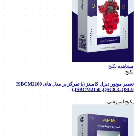
مشاهده پکیج
پکیج
تعمیر موتور دیزل کامینز (با تمرکز بر مدل های ISBCM2100
,ISBCM2150 ,QSC8.3 ,QSL9)
پکیج آموزشی