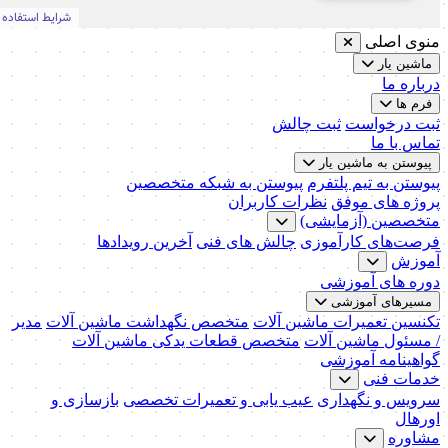
منوی اصلی
ماشین یار
درباره ما
فرم ها
ثبت درخواست
ثبت چالش
تماس با ما
پیوستن به ماشین یار
پیوستن به تیم پلتفرم
پیوستن به شبکه متخصصین
پروژه های موفق
نظرات کاربران
متخصصین (آزمایشی)
فرصت‌های کارآموزی
چالش های فنی
آخرین رویدادها
آموزش
دوره های آموزشی
مسیرهای آموزشی
تکنسین تعمیرات ماشین آلات
متخصص نگهداشت ماشین آلات
مدیر
/ مسئول ماشین آلات
متخصص قطعات یدکی ماشین آلات
گواهینامه آموزشی
خدمات فنی
سرویس و نگهداری
عیب یابی و تعمیرات تخصصی
بازسازی و
اورهال
مشاوره