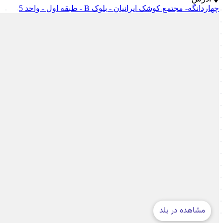
چهاردانگه- مجتمع کوشک ایرانیان - بلوک B - طبقه اول - واحد 5