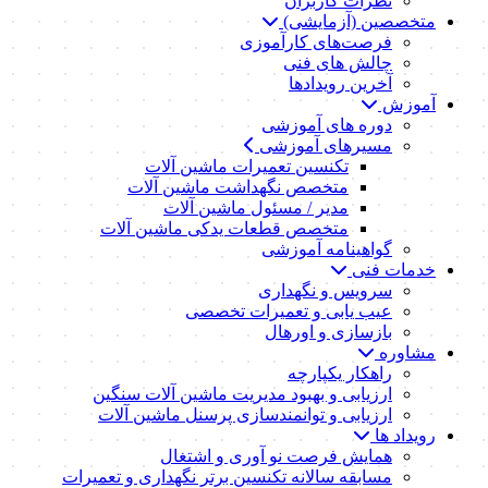
نظرات کاربران
متخصصین (آزمایشی)
فرصت‌های کارآموزی
چالش های فنی
آخرین رویدادها
آموزش
دوره های آموزشی
مسیرهای آموزشی
تکنسین تعمیرات ماشین آلات
متخصص نگهداشت ماشین آلات
مدیر / مسئول ماشین آلات
متخصص قطعات یدکی ماشین آلات
گواهینامه آموزشی
خدمات فنی
سرویس و نگهداری
عیب یابی و تعمیرات تخصصی
بازسازی و اورهال
مشاوره
راهکار یکپارچه
ارزیابی و بهبود مدیریت ماشین آلات سنگین
ارزیابی و توانمندسازی پرسنل ماشین آلات
رویداد ها
همایش فرصت نو آوری و اشتغال
مسابقه سالانه تکنسین برتر نگهداری و تعمیرات