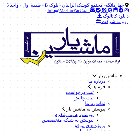
چهاردانگه- مجتمع کوشک ایرانیان - بلوک B - طبقه اول - واحد 5
Info@MashinYarCo.ir
دانلود کاتالوگ
رزومه شرکت
ماشین یار
درباره ما
فرم ها
ثبت درخواست
ثبت چالش
تماس با ما
پیوستن به ماشین یار
پیوستن به تیم پلتفرم
پیوستن به شبکه متخصصین
پروژه های موفق