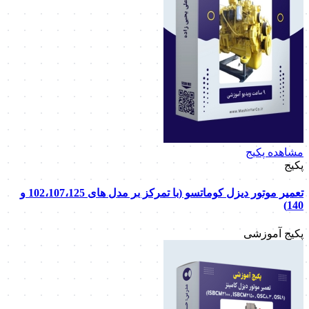
مشاهده پکیج
پکیج
تعمیر موتور دیزل کوماتسو (با تمرکز بر مدل های 102،107،125 و
140)
پکیج آموزشی