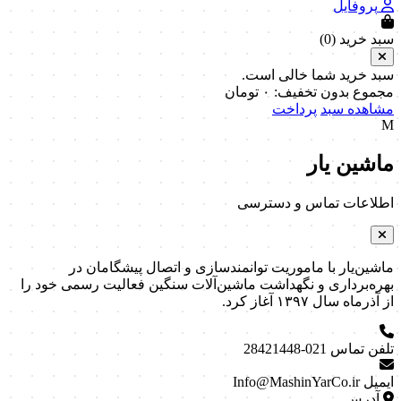
پروفایل
سبد خرید (
0
)
سبد خرید شما خالی است.
مجموع بدون تخفیف:
۰
تومان
مشاهده سبد
پرداخت
M
ماشین یار
اطلاعات تماس و دسترسی
ماشین‌یار با ماموریت توانمندسازی و اتصال پیشگامان در
بهره‌برداری و نگهداشت ماشین‌آلات سنگین فعالیت رسمی خود را
از آذرماه سال ۱۳۹۷ آغاز کرد.
تلفن تماس
021-28421448
ایمیل
Info@MashinYarCo.ir
آدرس