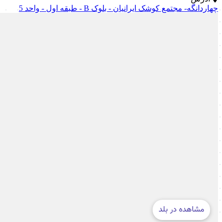
چهاردانگه- مجتمع کوشک ایرانیان - بلوک B - طبقه اول - واحد 5