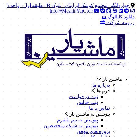
چهاردانگه- مجتمع کوشک ایرانیان - بلوک B - طبقه اول - واحد 5
Info@MashinYarCo.ir
دانلود کاتالوگ
رزومه شرکت
ماشین یار
درباره ما
فرم ها
ثبت درخواست
ثبت چالش
تماس با ما
پیوستن به ماشین یار
پیوستن به تیم پلتفرم
پیوستن به شبکه متخصصین
پروژه های موفق