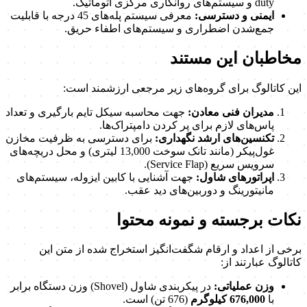
duty و سیستم‌های روانکاری مرکزی اتوماتیک.
ایمنی و دسترسی:
معرفی سیستم پله‌های 45 درجه با قابلیت
جمع‌شدن اضطراری و سیستم‌های اطفاء حریق.
مخاطبان این مستند
این کاتالوگ برای گروه‌های زیر مرجعی ارزشمند است:
مدیران فنی معادن:
جهت محاسبه سیکل تایم بارگیری و تعداد
پاس‌های لازم برای پر کردن دامپتراک‌ها.
تکنسین‌های ارشد نگهداری:
برای دسترسی به ظرفیت مخازن
غول‌پیکر (مانند تانک سوخت 13,000 لیتری) و محل دریچه‌های
سرویس سریع (Service Flap).
اپراتورهای شاول:
جهت آشنایی با کابین ایزوله، سیستم‌های
مانیتورینگ و دوربین‌های دید عقب.
نکات برجسته و نمونه محتوا
برخی از اعداد و ارقام شگفت‌انگیز استخراج شده از متن این
کاتالوگ عبارتند از:
وزن عملیاتی:
در پیکربندی شاول (Shovel) وزن دستگاه برابر
با
676,000 کیلوگرم
(676 تن) است.