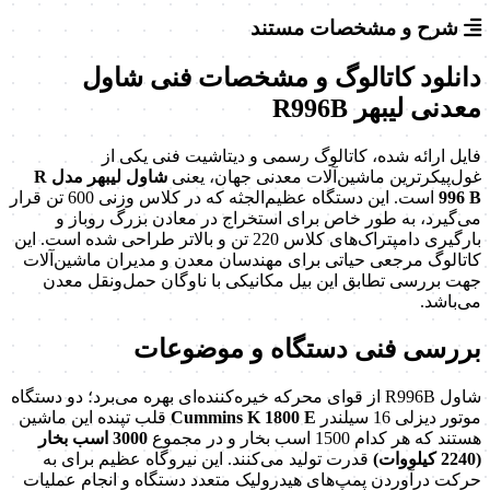
شرح و مشخصات مستند
دانلود کاتالوگ و مشخصات فنی شاول
معدنی لیبهر R996B
فایل ارائه شده، کاتالوگ رسمی و دیتاشیت فنی یکی از
غول‌پیکرترین ماشین‌آلات معدنی جهان، یعنی
شاول لیبهر مدل R
996 B
است. این دستگاه عظیم‌الجثه که در کلاس وزنی 600 تن قرار
می‌گیرد، به طور خاص برای استخراج در معادن بزرگ روباز و
بارگیری دامپتراک‌های کلاس 220 تن و بالاتر طراحی شده است. این
کاتالوگ مرجعی حیاتی برای مهندسان معدن و مدیران ماشین‌آلات
جهت بررسی تطابق این بیل مکانیکی با ناوگان حمل‌ونقل معدن
می‌باشد.
بررسی فنی دستگاه و موضوعات
شاول R996B از قوای محرکه خیره‌کننده‌ای بهره می‌برد؛ دو دستگاه
موتور دیزلی 16 سیلندر
Cummins K 1800 E
قلب تپنده این ماشین
هستند که هر کدام 1500 اسب بخار و در مجموع
3000 اسب بخار
(2240 کیلووات)
قدرت تولید می‌کنند. این نیروگاه عظیم برای به
حرکت درآوردن پمپ‌های هیدرولیک متعدد دستگاه و انجام عملیات