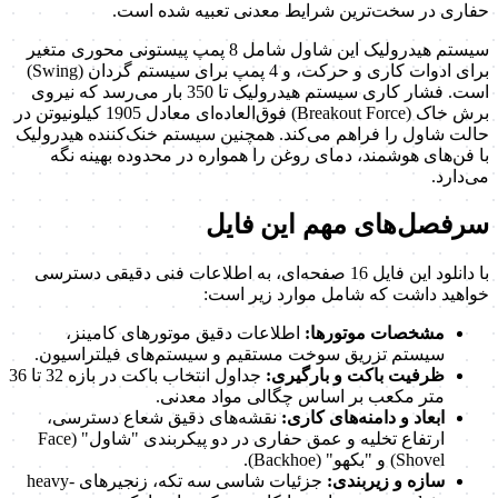
حفاری در سخت‌ترین شرایط معدنی تعبیه شده است.
سیستم هیدرولیک این شاول شامل 8 پمپ پیستونی محوری متغیر
برای ادوات کاری و حرکت، و 4 پمپ برای سیستم گردان (Swing)
است. فشار کاری سیستم هیدرولیک تا 350 بار می‌رسد که نیروی
برش خاک (Breakout Force) فوق‌العاده‌ای معادل 1905 کیلونیوتن در
حالت شاول را فراهم می‌کند. همچنین سیستم خنک‌کننده هیدرولیک
با فن‌های هوشمند، دمای روغن را همواره در محدوده بهینه نگه
می‌دارد.
سرفصل‌های مهم این فایل
با دانلود این فایل 16 صفحه‌ای، به اطلاعات فنی دقیقی دسترسی
خواهید داشت که شامل موارد زیر است:
مشخصات موتورها:
اطلاعات دقیق موتورهای کامینز،
سیستم تزریق سوخت مستقیم و سیستم‌های فیلتراسیون.
ظرفیت باکت و بارگیری:
جداول انتخاب باکت در بازه 32 تا 36
متر مکعب بر اساس چگالی مواد معدنی.
ابعاد و دامنه‌های کاری:
نقشه‌های دقیق شعاع دسترسی،
ارتفاع تخلیه و عمق حفاری در دو پیکربندی "شاول" (Face
Shovel) و "بکهو" (Backhoe).
سازه و زیربندی:
جزئیات شاسی سه تکه، زنجیرهای heavy-