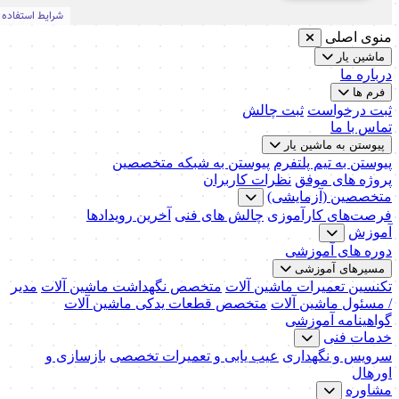
منوی اصلی
ماشین یار
درباره ما
فرم ها
ثبت درخواست
ثبت چالش
تماس با ما
پیوستن به ماشین یار
پیوستن به تیم پلتفرم
پیوستن به شبکه متخصصین
پروژه های موفق
نظرات کاربران
متخصصین (آزمایشی)
فرصت‌های کارآموزی
چالش های فنی
آخرین رویدادها
آموزش
دوره های آموزشی
مسیرهای آموزشی
تکنسین تعمیرات ماشین آلات
متخصص نگهداشت ماشین آلات
مدیر
/ مسئول ماشین آلات
متخصص قطعات یدکی ماشین آلات
گواهینامه آموزشی
خدمات فنی
سرویس و نگهداری
عیب یابی و تعمیرات تخصصی
بازسازی و
اورهال
مشاوره