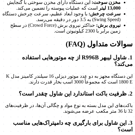
مخزن سوخت:
این دستگاه دارای مخزن سوختی با گنجایش
13,000 لیتر
است که عملیات پیوسته را تضمین می‌کند.
سرعت چرخش:
با وجود ابعاد عظیم، سرعت چرخش دستگاه
(Swing Speed) به 3.5 دور در دقیقه می‌رسد.
نیروی برش:
حداکثر نیروی برش (Crowd Force) در سطح
زمین برابر با 2300 کیلونیوتن است.
سوالات متداول (FAQ)
1. شاول لیبهر R996B از چه موتورهایی استفاده
می‌کند؟
این دستگاه مجهز به دو عدد موتور دیزلی 16 سیلندر کامینز مدل K
1800 E است که مجموعاً 3000 اسب بخار قدرت دارند.
2. ظرفیت باکت استاندارد این شاول چقدر است؟
باکت‌های این مدل بسته به نوع مواد و چگالی آن‌ها، در ظرفیت‌های
32 تا 36 متر مکعب عرضه می‌شوند.
3. این شاول برای بارگیری چه دامپتراک‌هایی مناسب
است؟