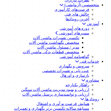
نظرات کاربران
متخصصین (آزمایشی)
فرصت‌های کارآموزی
چالش های فنی
آخرین رویدادها
آموزش
دوره های آموزشی
مسیرهای آموزشی
تکنسین تعمیرات ماشین آلات
متخصص نگهداشت ماشین آلات
مدیر / مسئول ماشین آلات
متخصص قطعات یدکی ماشین آلات
گواهینامه آموزشی
خدمات فنی
سرویس و نگهداری
عیب یابی و تعمیرات تخصصی
بازسازی و اورهال
مشاوره
راهکار یکپارچه
ارزیابی و بهبود مدیریت ماشین آلات سنگین
ارزیابی و توانمندسازی پرسنل ماشین آلات
رویداد ها
همایش فرصت نو آوری و اشتغال
مسابقه سالانه تکنسین برتر نگهداری و تعمیرات