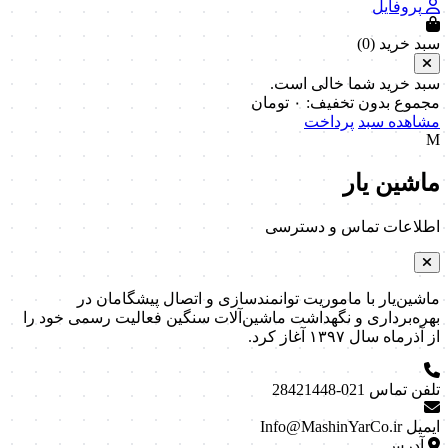
پروفایل
سبد خرید (
0
)
سبد خرید شما خالی است.
مجموع بدون تخفیف:
۰
تومان
مشاهده سبد
پرداخت
M
ماشین یار
اطلاعات تماس و دسترسی
ماشین‌یار با ماموریت توانمندسازی و اتصال پیشگامان در
بهره‌برداری و نگهداشت ماشین‌آلات سنگین فعالیت رسمی خود را
از آذرماه سال ۱۳۹۷ آغاز کرد.
تلفن تماس
021-28421448
ایمیل
Info@MashinYarCo.ir
آدرس