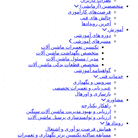
نظرات کاربران
متخصصین (آزمایشی)
فرصت‌های کارآموزی
چالش های فنی
آخرین رویدادها
آموزش
دوره های آموزشی
مسیرهای آموزشی
تکنسین تعمیرات ماشین آلات
متخصص نگهداشت ماشین آلات
مدیر / مسئول ماشین آلات
متخصص قطعات یدکی ماشین آلات
گواهینامه آموزشی
خدمات فنی
سرویس و نگهداری
عیب یابی و تعمیرات تخصصی
بازسازی و اورهال
مشاوره
راهکار یکپارچه
ارزیابی و بهبود مدیریت ماشین آلات سنگین
ارزیابی و توانمندسازی پرسنل ماشین آلات
رویداد ها
همایش فرصت نو آوری و اشتغال
مسابقه سالانه تکنسین برتر نگهداری و تعمیرات