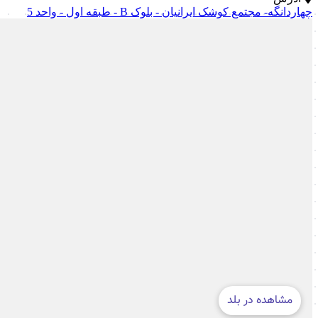
چهاردانگه- مجتمع کوشک ایرانیان - بلوک B - طبقه اول - واحد 5