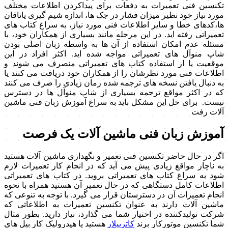
تکنسین فنی تعمیرات به دفعات برای پیداکردن اطلاعات مختلف
مورد نیاز خود نظیر میزان فشار در جک ها، اندازه شیم گیری یاتاقان
ها،کدهای خطا و سایر اطلاعات فنی مورد نیاز، به سراغ کتاب های
تعمیراتی رفته اید. در این مرحله مانند بسیاری از همکاران خود، با
مسئله عدم امکان استفاده از آن ها به واسطه زبان اصلی بودن
شاپ منوآل های تعمیراتی مواجه شده اید. اکثر افراد در این
موقعیت یا از استفاده کتاب های تعمیراتی منصرف می شوند و
اطلاعات فنی مورد نظرشان را از همکاران خود دریافت می کنند یا
به دنبال یافتن نسخه های ترجمه شده زمان زیادی را صرف می کنند
که در اکثر مواقع ترجمه بسیاری از شاپ منوآل ها در دسترس
نیست. برای حل این مشکل باید به سراغ آموزش زبان فنی ماشین
آلات رفت
آموزش زبان فنی ماشین آلات یک فرصت
اگر در حال حاضر تکنسین فنی تعمیر و نگهداری ماشین آلات هستید
به ناچار مواقع زیادی پیش می آید که در انجام کار تعمیرات لازم
شود به سراغ کتاب های تعمیراتی بروید. در کتاب های تعمیراتی
اطلاعات کامل دستگاهی که در حال تعمیر آن هستید همراه با نحوه
انجام تعمیرات آن در دسترستان قرار می گیرد. با توجه به تنوعی که
ماشین آلات دارند به عنوان تکنسین تعمیرات به اطلاعاتی که
شرکت تولیدکننده در اختیار شما می گذارد، نیاز دارید. بطور مثال
شما تکنسین موتورکار برند
کاترپیلار
هستید یا هیدرولیک کار بیل های