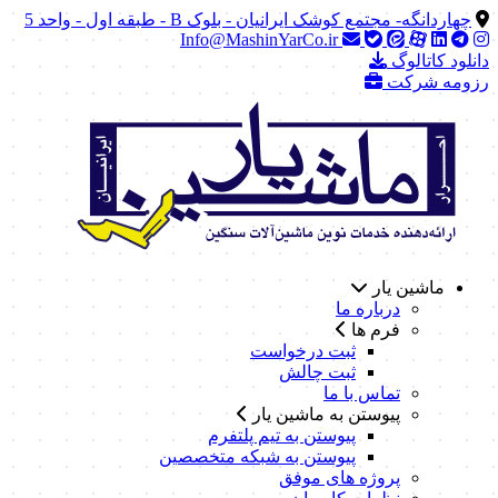
چهاردانگه- مجتمع کوشک ایرانیان - بلوک B - طبقه اول - واحد 5
Info@MashinYarCo.ir
دانلود کاتالوگ
رزومه شرکت
ماشین یار
درباره ما
فرم ها
ثبت درخواست
ثبت چالش
تماس با ما
پیوستن به ماشین یار
پیوستن به تیم پلتفرم
پیوستن به شبکه متخصصین
پروژه های موفق