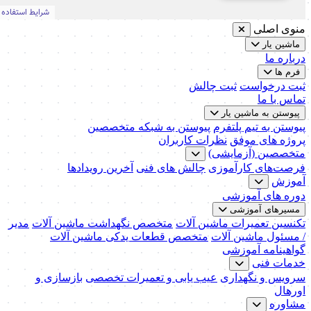
منوی اصلی
ماشین یار
درباره ما
فرم ها
ثبت درخواست
ثبت چالش
تماس با ما
پیوستن به ماشین یار
پیوستن به تیم پلتفرم
پیوستن به شبکه متخصصین
پروژه های موفق
نظرات کاربران
متخصصین (آزمایشی)
فرصت‌های کارآموزی
چالش های فنی
آخرین رویدادها
آموزش
دوره های آموزشی
مسیرهای آموزشی
تکنسین تعمیرات ماشین آلات
متخصص نگهداشت ماشین آلات
مدیر
/ مسئول ماشین آلات
متخصص قطعات یدکی ماشین آلات
گواهینامه آموزشی
خدمات فنی
سرویس و نگهداری
عیب یابی و تعمیرات تخصصی
بازسازی و
اورهال
مشاوره