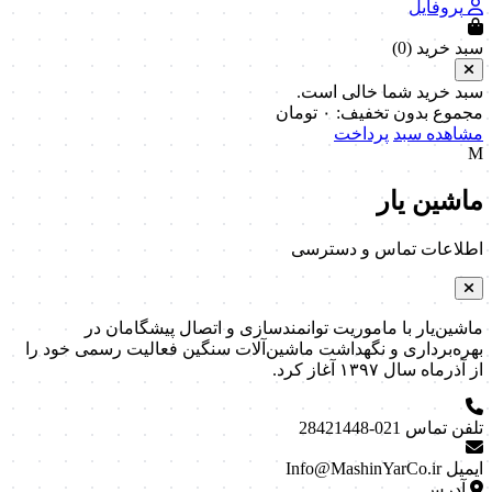
پروفایل
سبد خرید (
0
)
سبد خرید شما خالی است.
مجموع بدون تخفیف:
۰
تومان
مشاهده سبد
پرداخت
M
ماشین یار
اطلاعات تماس و دسترسی
ماشین‌یار با ماموریت توانمندسازی و اتصال پیشگامان در
بهره‌برداری و نگهداشت ماشین‌آلات سنگین فعالیت رسمی خود را
از آذرماه سال ۱۳۹۷ آغاز کرد.
تلفن تماس
021-28421448
ایمیل
Info@MashinYarCo.ir
آدرس