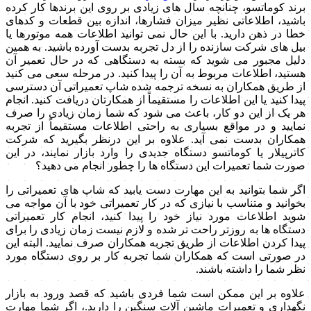
برند کوماتسو، چنانچه سال های زیادی بر روی این برندها کار کرده
باشید، اطلاعاتی نظیر میزان فشارها، اندازه بین قطعات و کدهای
خطا در ذهن دارید. با این حال نمی توانید اطلاعات همه موتورها یا
بیل های شرکت سازنده را از دل تجربه بدست آورده باشید. به همین
دلیل مجبور می شوید که بسته به دستگاهی که در حال تعمیر آن
هستید، اطلاعات مربوط به آن را پیدا کنید. در مرحله سعی می کنید
از طریق همکاران به نسخه ترجمه شده شاپ تعمیراتی آن دسترسی
پیدا کنید یا این اطلاعات را مستقیماً از همکارتان دریافت کنید. انجام
هر یک از این دو کار، باعث می شود که شما زمان زیادی را صرف
نمایید و در مواقع بسیاری به راحتی اطلاعات مستقیماً از تجربه
همکاران بدست نمی آید. علاوه بر این درنظر بگیرید که شرکت
کاترپیلار یا کوماتسو دستگاه جدیدی را وارد بازار نمایند، در این
صورت شما تعمیرات این دستگاه ها را چطور انجام می دهید؟
اگر شما بتوانید به این مهارت دست یابید که شاپ های تعمیراتی را
بخوانید و متناسب با نیازی که در کار تعمیراتی خود با آن مواجه می
شوید اطلاعات مورد نیاز خود را پیدا کنید، انجام کار تعمیراتی
دستگاه ها به روزتر راحت تر شده و لازم نیست زمان زیادی را برای
پیدا کردن اطلاعات از طریق تجربه همکاران صرف نمایید. البته این
در صورتی است که همکاران شما تجربه کار بر روی دستگاه مورد
نظر شما را داشته باشند.
علاوه بر این ممکن است شما فردی باشید که قصد ورود به بازار
نگهداری و تعمیرات ماشین آلات سنگین را دارید.، اگر شما مهارت