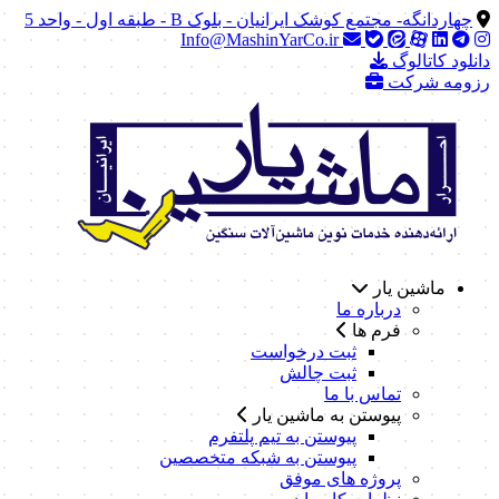
چهاردانگه- مجتمع کوشک ایرانیان - بلوک B - طبقه اول - واحد 5
Info@MashinYarCo.ir
دانلود کاتالوگ
رزومه شرکت
ماشین یار
درباره ما
فرم ها
ثبت درخواست
ثبت چالش
تماس با ما
پیوستن به ماشین یار
پیوستن به تیم پلتفرم
پیوستن به شبکه متخصصین
پروژه های موفق