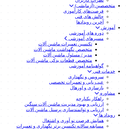
نظرات کاربران
متخصصین (آزمایشی)
فرصت‌های کارآموزی
چالش های فنی
آخرین رویدادها
آموزش
دوره های آموزشی
مسیرهای آموزشی
تکنسین تعمیرات ماشین آلات
متخصص نگهداشت ماشین آلات
مدیر / مسئول ماشین آلات
متخصص قطعات یدکی ماشین آلات
گواهینامه آموزشی
خدمات فنی
سرویس و نگهداری
عیب یابی و تعمیرات تخصصی
بازسازی و اورهال
مشاوره
راهکار یکپارچه
ارزیابی و بهبود مدیریت ماشین آلات سنگین
ارزیابی و توانمندسازی پرسنل ماشین آلات
رویداد ها
همایش فرصت نو آوری و اشتغال
مسابقه سالانه تکنسین برتر نگهداری و تعمیرات