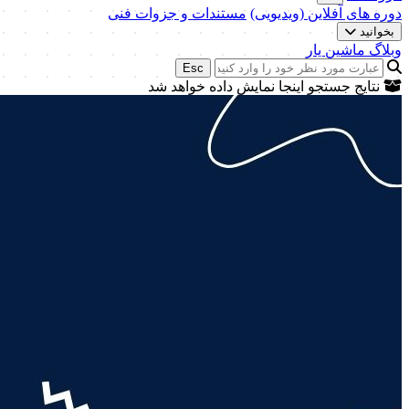
دوره های آفلاین (ویدیویی)
مستندات و جزوات فنی
بخوانید
وبلاگ ماشین یار
Esc
نتایج جستجو اینجا نمایش داده خواهد شد