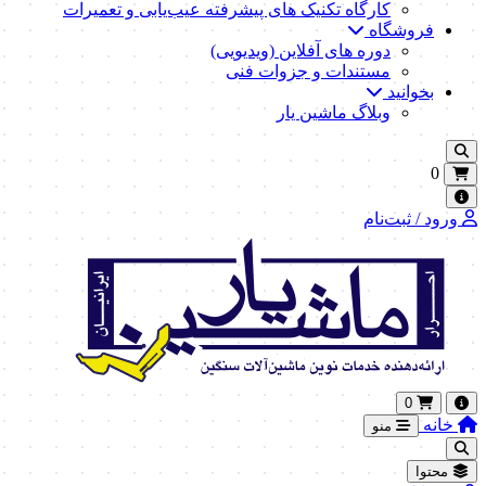
کارگاه تکنیک‌ های پیشرفته عیب‌یابی و تعمیرات
فروشگاه
دوره های آفلاین (ویدیویی)
مستندات و جزوات فنی
بخوانید
وبلاگ ماشین یار
0
ورود / ثبت‌نام
0
خانه
منو
محتوا