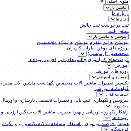
منوی اصلی
ماشین یار
درباره ما
فرم ها
ثبت درخواست
ثبت چالش
تماس با ما
پیوستن به ماشین یار
پیوستن به تیم پلتفرم
پیوستن به شبکه متخصصین
پروژه های موفق
نظرات کاربران
متخصصین (آزمایشی)
فرصت‌های کارآموزی
چالش های فنی
آخرین رویدادها
آموزش
دوره های آموزشی
مسیرهای آموزشی
تکنسین تعمیرات ماشین آلات
متخصص نگهداشت ماشین آلات
مدیر /
گواهینامه آموزشی
خدمات فنی
سرویس و نگهداری
عیب یابی و تعمیرات تخصصی
بازسازی و اورهال
مشاوره
راهکار یکپارچه
ارزیابی و بهبود مدیریت ماشین آلات سنگین
ارزیابی و
رویداد ها
همایش فرصت نو آوری و اشتغال
مسابقه سالانه تکنسین برتر نگهدار
فروشگاه