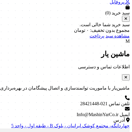
پروفایل
سبد خرید (
0
)
سبد خرید شما خالی است.
مجموع بدون تخفیف:
۰
تومان
مشاهده سبد
پرداخت
M
ماشین یار
اطلاعات تماس و دسترسی
ماشین‌یار با ماموریت توانمندسازی و اتصال پیشگامان در بهره‌برداری و نگه
تلفن تماس
021-28421448
ایمیل
Info@MashinYarCo.ir
آدرس
چهاردانگه- مجتمع کوشک ایرانیان - بلوک B - طبقه اول - واحد 5