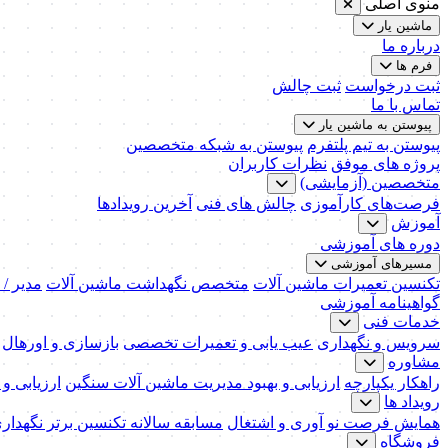
منوی اصلی
ماشین یار
درباره ما
فرم ها
ثبت درخواست
ثبت چالش
تماس با ما
پیوستن به ماشین یار
پیوستن به تیم پلتفرم
پیوستن به شبکه متخصصین
پروژه های موفق
نظرات کاربران
متخصصین (آزمایشی)
فرصت‌های کارآموزی
چالش های فنی
آخرین رویدادها
آموزش
دوره های آموزشی
مسیرهای آموزشی
تکنسین تعمیرات ماشین آلات
متخصص نگهداشت ماشین آلات
مدیر /
گواهینامه آموزشی
خدمات فنی
سرویس و نگهداری
عیب یابی و تعمیرات تخصصی
بازسازی و اورهال
مشاوره
راهکار یکپارچه
ارزیابی و بهبود مدیریت ماشین آلات سنگین
ارزیابی و
رویداد ها
همایش فرصت نو آوری و اشتغال
مسابقه سالانه تکنسین برتر نگهدار
فروشگاه