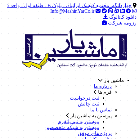
چهاردانگه- مجتمع کوشک ایرانیان - بلوک B - طبقه اول - واحد 5
Info@MashinYarCo.ir
دانلود کاتالوگ
رزومه شرکت
ماشین یار
درباره ما
فرم ها
ثبت درخواست
ثبت چالش
تماس با ما
پیوستن به ماشین یار
پیوستن به تیم پلتفرم
پیوستن به شبکه متخصصین
پروژه های موفق