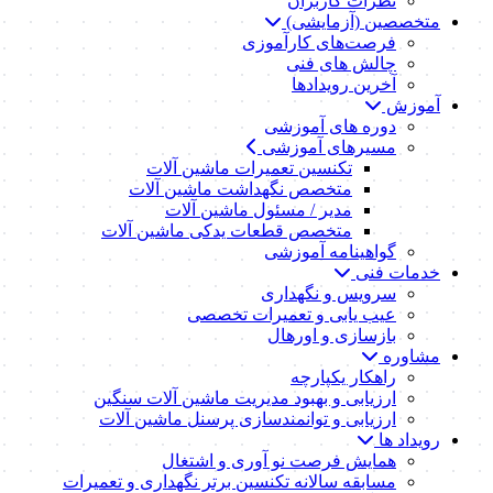
نظرات کاربران
متخصصین (آزمایشی)
فرصت‌های کارآموزی
چالش های فنی
آخرین رویدادها
آموزش
دوره های آموزشی
مسیرهای آموزشی
تکنسین تعمیرات ماشین آلات
متخصص نگهداشت ماشین آلات
مدیر / مسئول ماشین آلات
متخصص قطعات یدکی ماشین آلات
گواهینامه آموزشی
خدمات فنی
سرویس و نگهداری
عیب یابی و تعمیرات تخصصی
بازسازی و اورهال
مشاوره
راهکار یکپارچه
ارزیابی و بهبود مدیریت ماشین آلات سنگین
ارزیابی و توانمندسازی پرسنل ماشین آلات
رویداد ها
همایش فرصت نو آوری و اشتغال
مسابقه سالانه تکنسین برتر نگهداری و تعمیرات