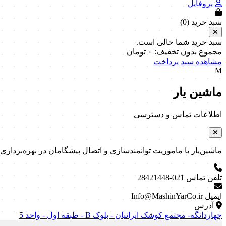
پروفایل
سبد خرید (
0
)
سبد خرید شما خالی است.
مجموع بدون تخفیف:
۰
تومان
مشاهده سبد
پرداخت
M
ماشین یار
اطلاعات تماس و دسترسی
ماشین‌یار با ماموریت توانمندسازی و اتصال پیشگامان در بهره‌برداری و نگه
تلفن تماس
021-28421448
ایمیل
Info@MashinYarCo.ir
آدرس
چهاردانگه- مجتمع کوشک ایرانیان - بلوک B - طبقه اول - واحد 5