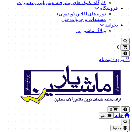
کارگاه تکنیک‌ های پیشرفته عیب‌یابی و تعمیرات
فروشگاه
دوره های آفلاین (ویدیویی)
مستندات و جزوات فنی
بخوانید
وبلاگ ماشین یار
0
ورود / ثبت‌نام
0
خانه
منو
محتوا