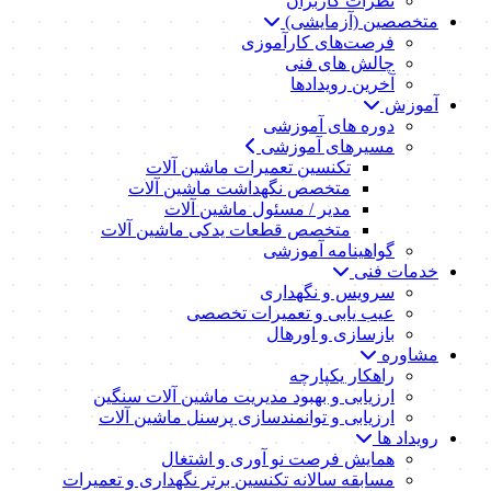
نظرات کاربران
متخصصین (آزمایشی)
فرصت‌های کارآموزی
چالش های فنی
آخرین رویدادها
آموزش
دوره های آموزشی
مسیرهای آموزشی
تکنسین تعمیرات ماشین آلات
متخصص نگهداشت ماشین آلات
مدیر / مسئول ماشین آلات
متخصص قطعات یدکی ماشین آلات
گواهینامه آموزشی
خدمات فنی
سرویس و نگهداری
عیب یابی و تعمیرات تخصصی
بازسازی و اورهال
مشاوره
راهکار یکپارچه
ارزیابی و بهبود مدیریت ماشین آلات سنگین
ارزیابی و توانمندسازی پرسنل ماشین آلات
رویداد ها
همایش فرصت نو آوری و اشتغال
مسابقه سالانه تکنسین برتر نگهداری و تعمیرات