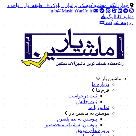
چهاردانگه- مجتمع کوشک ایرانیان - بلوک B - طبقه اول - واحد 5
Info@MashinYarCo.ir
دانلود کاتالوگ
رزومه شرکت
ماشین یار
درباره ما
فرم ها
ثبت درخواست
ثبت چالش
تماس با ما
پیوستن به ماشین یار
پیوستن به تیم پلتفرم
پیوستن به شبکه متخصصین
پروژه های موفق