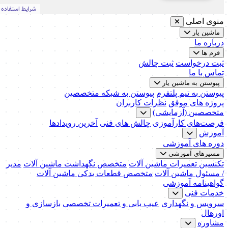
منوی اصلی
ماشین یار
درباره ما
فرم ها
ثبت درخواست
ثبت چالش
تماس با ما
پیوستن به ماشین یار
پیوستن به تیم پلتفرم
پیوستن به شبکه متخصصین
پروژه های موفق
نظرات کاربران
متخصصین (آزمایشی)
فرصت‌های کارآموزی
چالش های فنی
آخرین رویدادها
آموزش
دوره های آموزشی
مسیرهای آموزشی
تکنسین تعمیرات ماشین آلات
متخصص نگهداشت ماشین آلات
مدیر
/ مسئول ماشین آلات
متخصص قطعات یدکی ماشین آلات
گواهینامه آموزشی
خدمات فنی
سرویس و نگهداری
عیب یابی و تعمیرات تخصصی
بازسازی و
اورهال
مشاوره