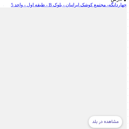
چهاردانگه- مجتمع کوشک ایرانیان - بلوک B - طبقه اول - واحد 5