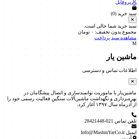
پروفایل
سبد خرید (
0
)
سبد خرید شما خالی است.
مجموع بدون تخفیف:
۰
تومان
مشاهده سبد
پرداخت
M
ماشین یار
اطلاعات تماس و دسترسی
ماشین‌یار با ماموریت توانمندسازی و اتصال پیشگامان در
بهره‌برداری و نگهداشت ماشین‌آلات سنگین فعالیت رسمی خود را
از آذرماه سال ۱۳۹۷ آغاز کرد.
تلفن تماس
021-28421448
ایمیل
Info@MashinYarCo.ir
آدرس