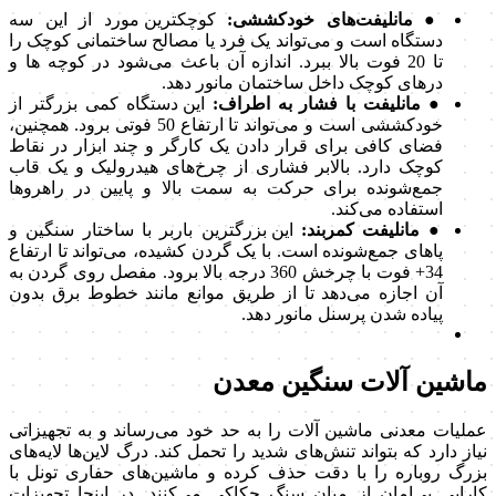
● مانلیفت‌های خودکششی:
کوچکترین مورد از این سه
دستگاه است و می‌تواند یک فرد یا مصالح ساختمانی کوچک را
تا 20 فوت بالا ببرد. اندازه آن باعث می‌شود در کوچه ها و
درهای کوچک داخل ساختمان مانور دهد.
● مانلیفت با فشار به اطراف:
این دستگاه کمی بزرگتر از
خودکششی است و می‌تواند تا ارتفاع 50 فوتی برود. همچنین،
فضای کافی برای قرار دادن یک کارگر و چند ابزار در نقاط
کوچک دارد. بالابر فشاری از چرخ‌های هیدرولیک و یک قاب
جمع‌شونده برای حرکت به سمت بالا و پایین در راهروها
استفاده می‌کند.
● مانلیفت کمربند:
این بزرگترین باربر با ساختار سنگین و
پاهای جمع‌شونده است. با یک گردن کشیده، می‌تواند تا ارتفاع
34+ فوت با چرخش 360 درجه بالا برود. مفصل روی گردن به
آن اجازه می‌دهد تا از طریق موانع مانند خطوط برق بدون
پیاده شدن پرسنل مانور دهد.
ماشین آلات سنگین معدن
عملیات معدنی ماشین آلات را به حد خود می‌رساند و به تجهیزاتی
نیاز دارد که بتواند تنش‌های شدید را تحمل کند. درگ لاین‌ها لایه‌های
بزرگ روباره را با دقت حذف کرده و ماشین‌های حفاری تونل با
کارایی بی‌امان از میان سنگ حکاکی می‌کنند. در اینجا تجهیزات