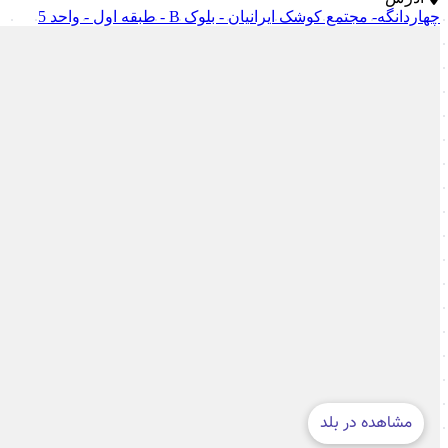
چهاردانگه- مجتمع کوشک ایرانیان - بلوک B - طبقه اول - واحد 5