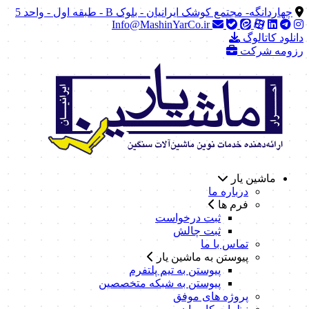
چهاردانگه- مجتمع کوشک ایرانیان - بلوک B - طبقه اول - واحد 5
Info@MashinYarCo.ir
دانلود کاتالوگ
رزومه شرکت
ماشین یار
درباره ما
فرم ها
ثبت درخواست
ثبت چالش
تماس با ما
پیوستن به ماشین یار
پیوستن به تیم پلتفرم
پیوستن به شبکه متخصصین
پروژه های موفق