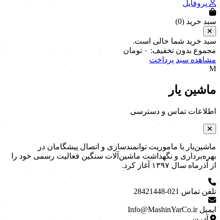
پروفایل
سبد خرید (
0
)
سبد خرید شما خالی است.
مجموع بدون تخفیف:
۰
تومان
مشاهده سبد
پرداخت
M
ماشین یار
اطلاعات تماس و دسترسی
ماشین‌یار با ماموریت توانمندسازی و اتصال پیشگامان در
بهره‌برداری و نگهداشت ماشین‌آلات سنگین فعالیت رسمی خود را
از آذرماه سال ۱۳۹۷ آغاز کرد.
تلفن تماس
021-28421448
ایمیل
Info@MashinYarCo.ir
آدرس