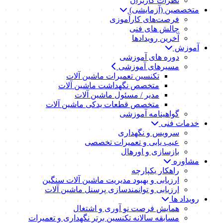
نظرات کاربران
متخصصین (آزمایشی)
فرصت‌های کارآموزی
چالش های فنی
آخرین رویدادها
آموزش
دوره های آموزشی
مسیرهای آموزشی
تکنسین تعمیرات ماشین آلات
متخصص نگهداشت ماشین آلات
مدیر / مسئول ماشین آلات
متخصص قطعات یدکی ماشین آلات
گواهینامه آموزشی
خدمات فنی
سرویس و نگهداری
عیب یابی و تعمیرات تخصصی
بازسازی و اورهال
مشاوره
راهکار یکپارچه
ارزیابی و بهبود مدیریت ماشین آلات سنگین
ارزیابی و توانمندسازی پرسنل ماشین آلات
رویداد ها
همایش فرصت نو آوری و اشتغال
مسابقه سالانه تکنسین برتر نگهداری و تعمیرات