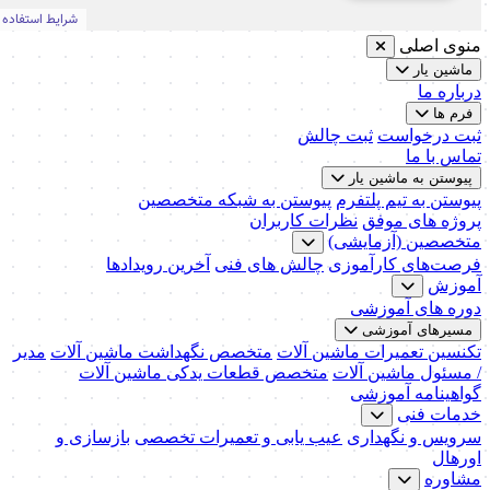
منوی اصلی
ماشین یار
درباره ما
فرم ها
ثبت درخواست
ثبت چالش
تماس با ما
پیوستن به ماشین یار
پیوستن به تیم پلتفرم
پیوستن به شبکه متخصصین
پروژه های موفق
نظرات کاربران
متخصصین (آزمایشی)
فرصت‌های کارآموزی
چالش های فنی
آخرین رویدادها
آموزش
دوره های آموزشی
مسیرهای آموزشی
تکنسین تعمیرات ماشین آلات
متخصص نگهداشت ماشین آلات
مدیر
/ مسئول ماشین آلات
متخصص قطعات یدکی ماشین آلات
گواهینامه آموزشی
خدمات فنی
سرویس و نگهداری
عیب یابی و تعمیرات تخصصی
بازسازی و
اورهال
مشاوره