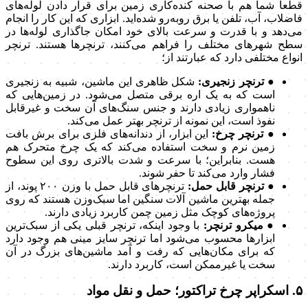
قطعا شما هم با صحنه کنده‌کاری زمین برای قرار دادن لوله‌های
فاضلاب، آب، تلفن یا برق روبه‌رو شده‌اید. ابزاری که این کار را انجام
می‌دهد و با قدرت و سرعت بالای خود امکان جاگذاری لوله‌ها در
سطح شهرهای مختلف را فراهم می‌کنند، ترنچرها هستند. ترنچر
انواع مختلفی دارد که عبارتند از؛
● ترنچر زنجیری:
شکل ظاهری این ماشین، شبیه به زنجیری
است که به یک اره برقی متصل می‌شود. در زمین‌هایی که
ناهمواری زیادی دارند و جنس سنگ‌های آن سخت و غیرقابل
نفوذ است، این نمونه از ترنچر بهتر عمل می‌کند.
● ترنچر چرخ:
این ابزار، از دندانه‌های فلزی برای برش بافت
زمین نرم و سخت استفاده می‌کند که یک چرخ متحرک هم
هست. بنابراین؛ با سرعت و شدت بالاتری روی این سطوح
فشار وارد می‌کند تا حفر شوند.
● ترنچر قابل حمل:
ترنچرهای قابل حمل با وزن ۲۰۰ پوند، از
جمله بهترین ماشین آلات سنگین اما سبک‌وزن هستند که روی
پروژه‌های کوچک مثل زمین چمن کاربرد زیادی دارند.
● میکرو ترنچر:
با وجود اینکه، ترنچر قبلی یکی از سبک‌ترین
ابزارها محسوب می‌شود اما ترنچر سایز مینی هم وجود دارد
که برای مکان‌هایی که رفت و آمد ماشین‌های بزرگ در آن
سخت یا غیرممکن است، کاربرد دارند.
۵. اسکراپر چرخ تراکتور؛ حمل و نقل مواد