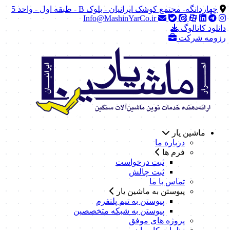
چهاردانگه- مجتمع کوشک ایرانیان - بلوک B - طبقه اول - واحد 5
Info@MashinYarCo.ir
دانلود کاتالوگ
رزومه شرکت
ماشین یار
درباره ما
فرم ها
ثبت درخواست
ثبت چالش
تماس با ما
پیوستن به ماشین یار
پیوستن به تیم پلتفرم
پیوستن به شبکه متخصصین
پروژه های موفق