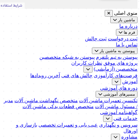
منوی اصلی
ماشین یار
درباره ما
فرم ها
ثبت درخواست
ثبت چالش
تماس با ما
پیوستن به ماشین یار
پیوستن به تیم پلتفرم
پیوستن به شبکه متخصصین
پروژه های موفق
نظرات کاربران
متخصصین (آزمایشی)
فرصت‌های کارآموزی
چالش های فنی
آخرین رویدادها
آموزش
دوره های آموزشی
مسیرهای آموزشی
تکنسین تعمیرات ماشین آلات
متخصص نگهداشت ماشین آلات
مدیر
/ مسئول ماشین آلات
متخصص قطعات یدکی ماشین آلات
گواهینامه آموزشی
خدمات فنی
سرویس و نگهداری
عیب یابی و تعمیرات تخصصی
بازسازی و
اورهال
مشاوره