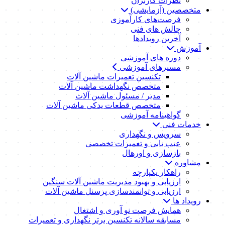
نظرات کاربران
متخصصین (آزمایشی)
فرصت‌های کارآموزی
چالش های فنی
آخرین رویدادها
آموزش
دوره های آموزشی
مسیرهای آموزشی
تکنسین تعمیرات ماشین آلات
متخصص نگهداشت ماشین آلات
مدیر / مسئول ماشین آلات
متخصص قطعات یدکی ماشین آلات
گواهینامه آموزشی
خدمات فنی
سرویس و نگهداری
عیب یابی و تعمیرات تخصصی
بازسازی و اورهال
مشاوره
راهکار یکپارچه
ارزیابی و بهبود مدیریت ماشین آلات سنگین
ارزیابی و توانمندسازی پرسنل ماشین آلات
رویداد ها
همایش فرصت نو آوری و اشتغال
مسابقه سالانه تکنسین برتر نگهداری و تعمیرات