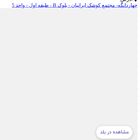
چهاردانگه- مجتمع کوشک ایرانیان - بلوک B - طبقه اول - واحد 5