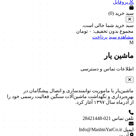
پروفایل
سبد خرید (
0
)
سبد خرید شما خالی است.
مجموع بدون تخفیف:
۰
تومان
مشاهده سبد
پرداخت
M
ماشین یار
اطلاعات تماس و دسترسی
ماشین‌یار با ماموریت توانمندسازی و اتصال پیشگامان در
بهره‌برداری و نگهداشت ماشین‌آلات سنگین فعالیت رسمی خود را
از آذرماه سال ۱۳۹۷ آغاز کرد.
تلفن تماس
021-28421448
ایمیل
Info@MashinYarCo.ir
آدرس