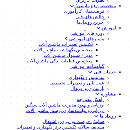
نظرات کاربران
متخصصین (آزمایشی)
فرصت‌های کارآموزی
چالش های فنی
آخرین رویدادها
آموزش
دوره های آموزشی
مسیرهای آموزشی
تکنسین تعمیرات ماشین آلات
متخصص نگهداشت ماشین آلات
مدیر / مسئول ماشین آلات
متخصص قطعات یدکی ماشین آلات
گواهینامه آموزشی
خدمات فنی
سرویس و نگهداری
عیب یابی و تعمیرات تخصصی
بازسازی و اورهال
مشاوره
راهکار یکپارچه
ارزیابی و بهبود مدیریت ماشین آلات سنگین
ارزیابی و توانمندسازی پرسنل ماشین آلات
رویداد ها
همایش فرصت نو آوری و اشتغال
مسابقه سالانه تکنسین برتر نگهداری و تعمیرات