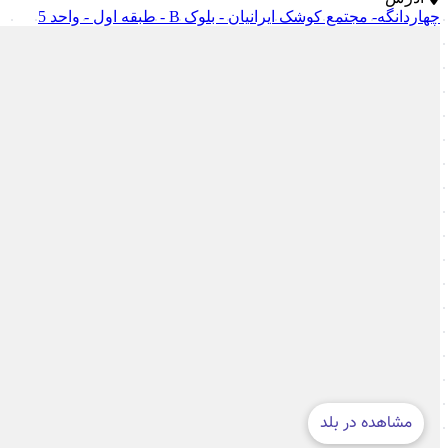
چهاردانگه- مجتمع کوشک ایرانیان - بلوک B - طبقه اول - واحد 5