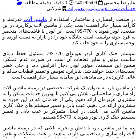
علیرضا محسنی
1402/05/09
1 دقیقه دقیقه مطالعه
خدمات فنی - عیب یابی و تعمیرات
شرکتی
در صنعت راهسازی و ساختمان، استفاده از
ماشین آلات
قدرتمند و
کارآمد بسیار حائز اهمیت است. یکی از ماشین آلات پرکاربرد در این
صنعت، لودر هیوندای 770-9S است. این لودر با قابلیت‌های منحصر
به فرد خود، توانسته است جایگاه خود را در بازار به دست آورده و
توجه بسیاری را به خود جلب کند.
سیستم خنک کاری لودر هیوندای 770-9S، مسئول حفظ دمای
مناسب موتور و سایر قطعات آن است. در صورت عدم عملکرد
صحیح این سیستم، موتور لودر دچار افزایش دما و حتی خطر
آسیب‌های جدید خواهد شد. بنابراین، تعویض و تعمیر قطعات سالم و
عالی کاربرده در ساماندهی این سامانه بسیار حائز اهمیت است.
در ماشین یار، به عنوان یک شرکت تخصصی در زمینه ماشین آلات
راه سازی و ساختمانی، تلاش می کنیم تا بهترین خدمات ممکن را به
مشتریان عزیزمان ارائه دهیم. یکی از خدماتی که در این حوزه به
مشتریان ارائه می دهیم، عیب یابی و تعمیر سیستم های خنک کاری
ماشین آلات می باشد. در اینجا، متمرکز بر عیب یابی و تعمیر
سیستم خنک کاری لودر هیوندای 770-9S هستیم.
تیم ما در ماشین یار، با دانش و تجربه بالایی که در زمینه ماشین
آلات راه سازی و ساختمانی دارند، ماهیت و علت مشکلات و نقص