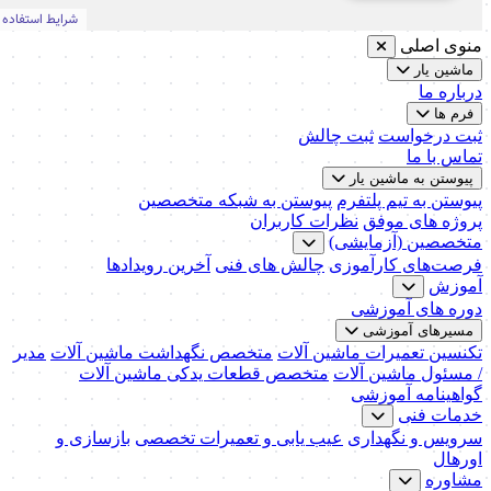
منوی اصلی
ماشین یار
درباره ما
فرم ها
ثبت درخواست
ثبت چالش
تماس با ما
پیوستن به ماشین یار
پیوستن به تیم پلتفرم
پیوستن به شبکه متخصصین
پروژه های موفق
نظرات کاربران
متخصصین (آزمایشی)
فرصت‌های کارآموزی
چالش های فنی
آخرین رویدادها
آموزش
دوره های آموزشی
مسیرهای آموزشی
تکنسین تعمیرات ماشین آلات
متخصص نگهداشت ماشین آلات
مدیر
/ مسئول ماشین آلات
متخصص قطعات یدکی ماشین آلات
گواهینامه آموزشی
خدمات فنی
سرویس و نگهداری
عیب یابی و تعمیرات تخصصی
بازسازی و
اورهال
مشاوره