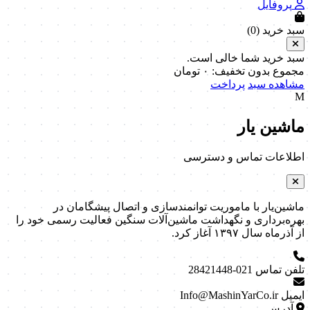
پروفایل
سبد خرید (
0
)
سبد خرید شما خالی است.
مجموع بدون تخفیف:
۰
تومان
مشاهده سبد
پرداخت
M
ماشین یار
اطلاعات تماس و دسترسی
ماشین‌یار با ماموریت توانمندسازی و اتصال پیشگامان در
بهره‌برداری و نگهداشت ماشین‌آلات سنگین فعالیت رسمی خود را
از آذرماه سال ۱۳۹۷ آغاز کرد.
تلفن تماس
021-28421448
ایمیل
Info@MashinYarCo.ir
آدرس