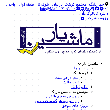
چهاردانگه- مجتمع کوشک ایرانیان - بلوک B - طبقه اول - واحد 5
Info@MashinYarCo.ir
دانلود کاتالوگ
رزومه شرکت
ماشین یار
درباره ما
فرم ها
ثبت درخواست
ثبت چالش
تماس با ما
پیوستن به ماشین یار
پیوستن به تیم پلتفرم
پیوستن به شبکه متخصصین
پروژه های موفق