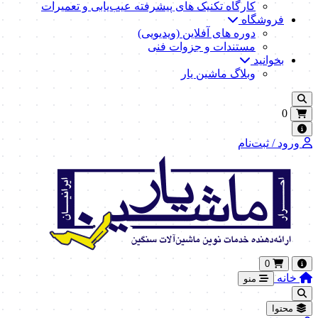
کارگاه تکنیک‌ های پیشرفته عیب‌یابی و تعمیرات
فروشگاه
دوره های آفلاین (ویدیویی)
مستندات و جزوات فنی
بخوانید
وبلاگ ماشین یار
0
ورود / ثبت‌نام
0
خانه
منو
محتوا