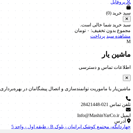
پروفایل
سبد خرید (
0
)
سبد خرید شما خالی است.
مجموع بدون تخفیف:
۰
تومان
مشاهده سبد
پرداخت
M
ماشین یار
اطلاعات تماس و دسترسی
ماشین‌یار با ماموریت توانمندسازی و اتصال پیشگامان در بهره‌برداری و نگه
تلفن تماس
021-28421448
ایمیل
Info@MashinYarCo.ir
آدرس
چهاردانگه- مجتمع کوشک ایرانیان - بلوک B - طبقه اول - واحد 5