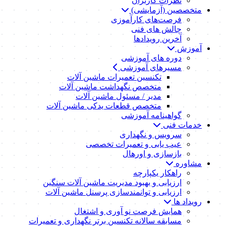
نظرات کاربران
متخصصین (آزمایشی)
فرصت‌های کارآموزی
چالش های فنی
آخرین رویدادها
آموزش
دوره های آموزشی
مسیرهای آموزشی
تکنسین تعمیرات ماشین آلات
متخصص نگهداشت ماشین آلات
مدیر / مسئول ماشین آلات
متخصص قطعات یدکی ماشین آلات
گواهینامه آموزشی
خدمات فنی
سرویس و نگهداری
عیب یابی و تعمیرات تخصصی
بازسازی و اورهال
مشاوره
راهکار یکپارچه
ارزیابی و بهبود مدیریت ماشین آلات سنگین
ارزیابی و توانمندسازی پرسنل ماشین آلات
رویداد ها
همایش فرصت نو آوری و اشتغال
مسابقه سالانه تکنسین برتر نگهداری و تعمیرات