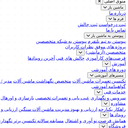
منوی اصلی
ماشین یار
درباره ما
فرم ها
ثبت درخواست
ثبت چالش
تماس با ما
پیوستن به ماشین یار
پیوستن به تیم پلتفرم
پیوستن به شبکه متخصصین
پروژه های موفق
نظرات کاربران
متخصصین (آزمایشی)
فرصت‌های کارآموزی
چالش های فنی
آخرین رویدادها
آموزش
دوره های آموزشی
مسیرهای آموزشی
تکنسین تعمیرات ماشین آلات
متخصص نگهداشت ماشین آلات
مدیر /
گواهینامه آموزشی
خدمات فنی
سرویس و نگهداری
عیب یابی و تعمیرات تخصصی
بازسازی و اورهال
مشاوره
راهکار یکپارچه
ارزیابی و بهبود مدیریت ماشین آلات سنگین
ارزیابی و
رویداد ها
همایش فرصت نو آوری و اشتغال
مسابقه سالانه تکنسین برتر نگهدار
فروشگاه