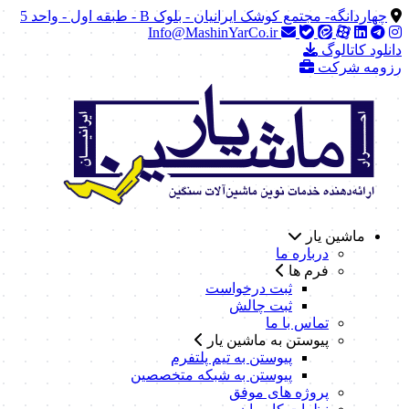
چهاردانگه- مجتمع کوشک ایرانیان - بلوک B - طبقه اول - واحد 5
Info@MashinYarCo.ir
دانلود کاتالوگ
رزومه شرکت
ماشین یار
درباره ما
فرم ها
ثبت درخواست
ثبت چالش
تماس با ما
پیوستن به ماشین یار
پیوستن به تیم پلتفرم
پیوستن به شبکه متخصصین
پروژه های موفق