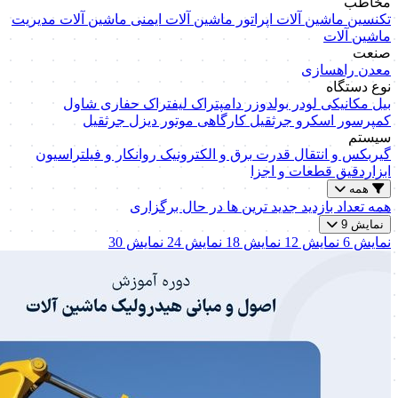
مخاطب
تکنسین ماشین آلات
اپراتور ماشین آلات
ایمنی ماشین آلات
مدیریت
ماشین آلات
صنعت
معدن
راهسازی
نوع دستگاه
بیل مکانیکی
لودر
بولدوزر
دامپتراک
لیفتراک
حفاری
شاول
کمپرسور اسکرو
جرثقیل کارگاهی
موتور دیزل
جرثقیل
سیستم
گیربکس و انتقال قدرت
برق و الکترونیک
روانکار و فیلتراسیون
ابزاردقیق
قطعات و اجزا
همه
همه
تعداد بازدید
جدید ترین ها
در حال برگزاری
نمایش 9
نمایش 6
نمایش 12
نمایش 18
نمایش 24
نمایش 30