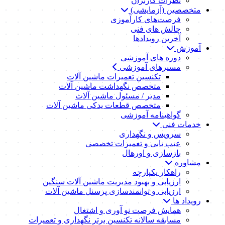
نظرات کاربران
متخصصین (آزمایشی)
فرصت‌های کارآموزی
چالش های فنی
آخرین رویدادها
آموزش
دوره های آموزشی
مسیرهای آموزشی
تکنسین تعمیرات ماشین آلات
متخصص نگهداشت ماشین آلات
مدیر / مسئول ماشین آلات
متخصص قطعات یدکی ماشین آلات
گواهینامه آموزشی
خدمات فنی
سرویس و نگهداری
عیب یابی و تعمیرات تخصصی
بازسازی و اورهال
مشاوره
راهکار یکپارچه
ارزیابی و بهبود مدیریت ماشین آلات سنگین
ارزیابی و توانمندسازی پرسنل ماشین آلات
رویداد ها
همایش فرصت نو آوری و اشتغال
مسابقه سالانه تکنسین برتر نگهداری و تعمیرات