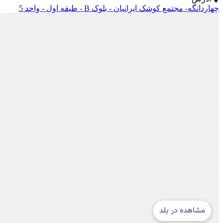
چهاردانگه- مجتمع کوشک ایرانیان - بلوک B - طبقه اول - واحد 5