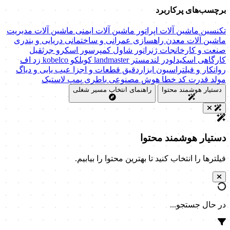
برچسب‌های پرکاربرد
تکنسین ماشین آلات
اپراتور ماشین آلات
ایمنی ماشین آلات
مدیریت
ماشین آلات
معدن
راهسازی
عمرانی و ساختمانی
دریایی و بندری
صنعت و کارخانجات
ژنراتور
شاول
کمپرسور اسکرو
جرثقیل
کارگاهی
اسکیدلودر
لندمستر
landmaster
کوبلکو
kobelco
زد اف
روانکار و فیلتراسیون
ابزاردقیق
قطعات و اجزا
عیب یابی و دیاگ
مولد قدرت
کد خطا
هوش مصنوعی
باطری
پمپ
لاستیک
دستیار هوشمند محتوا
راهنمای انتخاب مسیر شغلی
دستیار هوشمند محتوا
فیلترها را انتخاب کنید تا بهترین محتوا را بیابیم.
در حال جستجو...