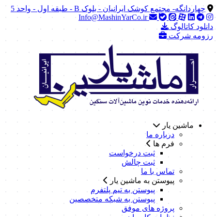
چهاردانگه- مجتمع کوشک ایرانیان - بلوک B - طبقه اول - واحد 5
Info@MashinYarCo.ir
دانلود کاتالوگ
رزومه شرکت
ماشین یار
درباره ما
فرم ها
ثبت درخواست
ثبت چالش
تماس با ما
پیوستن به ماشین یار
پیوستن به تیم پلتفرم
پیوستن به شبکه متخصصین
پروژه های موفق