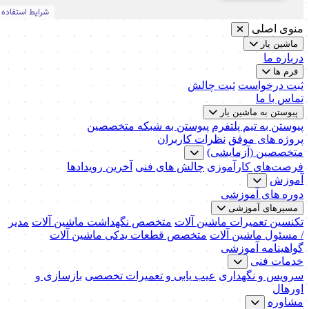
منوی اصلی
ماشین یار
درباره ما
فرم ها
ثبت درخواست
ثبت چالش
تماس با ما
پیوستن به ماشین یار
پیوستن به تیم پلتفرم
پیوستن به شبکه متخصصین
پروژه های موفق
نظرات کاربران
متخصصین (آزمایشی)
فرصت‌های کارآموزی
چالش های فنی
آخرین رویدادها
آموزش
دوره های آموزشی
مسیرهای آموزشی
تکنسین تعمیرات ماشین آلات
متخصص نگهداشت ماشین آلات
مدیر
/ مسئول ماشین آلات
متخصص قطعات یدکی ماشین آلات
گواهینامه آموزشی
خدمات فنی
سرویس و نگهداری
عیب یابی و تعمیرات تخصصی
بازسازی و
اورهال
مشاوره