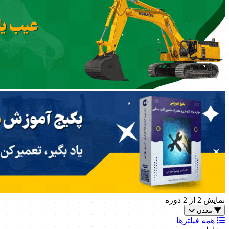
نمایش
2
از 2 دوره
معدن
همه فیلترها