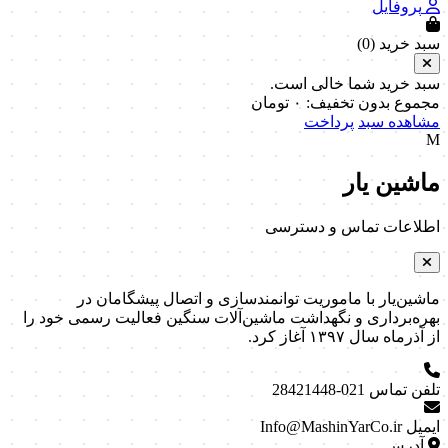
پروفایل
سبد خرید (
0
)
سبد خرید شما خالی است.
مجموع بدون تخفیف:
۰
تومان
مشاهده سبد
پرداخت
M
ماشین یار
اطلاعات تماس و دسترسی
ماشین‌یار با ماموریت توانمندسازی و اتصال پیشگامان در
بهره‌برداری و نگهداشت ماشین‌آلات سنگین فعالیت رسمی خود را
از آذرماه سال ۱۳۹۷ آغاز کرد.
تلفن تماس
021-28421448
ایمیل
Info@MashinYarCo.ir
آدرس