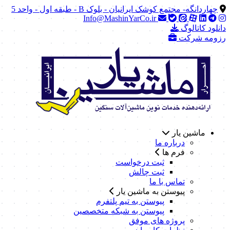
چهاردانگه- مجتمع کوشک ایرانیان - بلوک B - طبقه اول - واحد 5
Info@MashinYarCo.ir
دانلود کاتالوگ
رزومه شرکت
ماشین یار
درباره ما
فرم ها
ثبت درخواست
ثبت چالش
تماس با ما
پیوستن به ماشین یار
پیوستن به تیم پلتفرم
پیوستن به شبکه متخصصین
پروژه های موفق