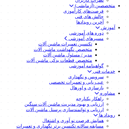
نظرات کاربران
متخصصین (آزمایشی)
فرصت‌های کارآموزی
چالش های فنی
آخرین رویدادها
آموزش
دوره های آموزشی
مسیرهای آموزشی
تکنسین تعمیرات ماشین آلات
متخصص نگهداشت ماشین آلات
مدیر / مسئول ماشین آلات
متخصص قطعات یدکی ماشین آلات
گواهینامه آموزشی
خدمات فنی
سرویس و نگهداری
عیب یابی و تعمیرات تخصصی
بازسازی و اورهال
مشاوره
راهکار یکپارچه
ارزیابی و بهبود مدیریت ماشین آلات سنگین
ارزیابی و توانمندسازی پرسنل ماشین آلات
رویداد ها
همایش فرصت نو آوری و اشتغال
مسابقه سالانه تکنسین برتر نگهداری و تعمیرات