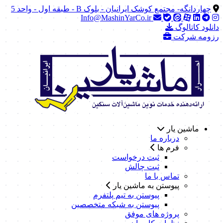
چهاردانگه- مجتمع کوشک ایرانیان - بلوک B - طبقه اول - واحد 5
Info@MashinYarCo.ir
دانلود کاتالوگ
رزومه شرکت
ماشین یار
درباره ما
فرم ها
ثبت درخواست
ثبت چالش
تماس با ما
پیوستن به ماشین یار
پیوستن به تیم پلتفرم
پیوستن به شبکه متخصصین
پروژه های موفق