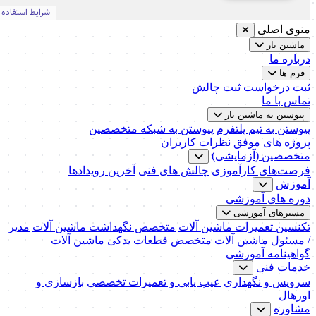
منوی اصلی
ماشین یار
درباره ما
فرم ها
ثبت درخواست
ثبت چالش
تماس با ما
پیوستن به ماشین یار
پیوستن به تیم پلتفرم
پیوستن به شبکه متخصصین
پروژه های موفق
نظرات کاربران
متخصصین (آزمایشی)
فرصت‌های کارآموزی
چالش های فنی
آخرین رویدادها
آموزش
دوره های آموزشی
مسیرهای آموزشی
تکنسین تعمیرات ماشین آلات
متخصص نگهداشت ماشین آلات
مدیر
/ مسئول ماشین آلات
متخصص قطعات یدکی ماشین آلات
گواهینامه آموزشی
خدمات فنی
سرویس و نگهداری
عیب یابی و تعمیرات تخصصی
بازسازی و
اورهال
مشاوره