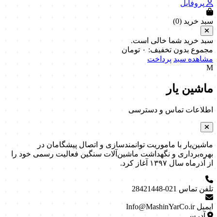
پروفایل
سبد خرید (
0
)
سبد خرید شما خالی است.
مجموع بدون تخفیف:
۰
تومان
مشاهده سبد
پرداخت
M
ماشین یار
اطلاعات تماس و دسترسی
ماشین‌یار با ماموریت توانمندسازی و اتصال پیشگامان در
بهره‌برداری و نگهداشت ماشین‌آلات سنگین فعالیت رسمی خود را
از آذرماه سال ۱۳۹۷ آغاز کرد.
تلفن تماس
021-28421448
ایمیل
Info@MashinYarCo.ir
آدرس