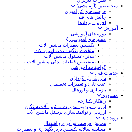
نظرات کاربران
متخصصین (آزمایشی)
فرصت‌های کارآموزی
چالش های فنی
آخرین رویدادها
آموزش
دوره های آموزشی
مسیرهای آموزشی
تکنسین تعمیرات ماشین آلات
متخصص نگهداشت ماشین آلات
مدیر / مسئول ماشین آلات
متخصص قطعات یدکی ماشین آلات
گواهینامه آموزشی
خدمات فنی
سرویس و نگهداری
عیب یابی و تعمیرات تخصصی
بازسازی و اورهال
مشاوره
راهکار یکپارچه
ارزیابی و بهبود مدیریت ماشین آلات سنگین
ارزیابی و توانمندسازی پرسنل ماشین آلات
رویداد ها
همایش فرصت نو آوری و اشتغال
مسابقه سالانه تکنسین برتر نگهداری و تعمیرات