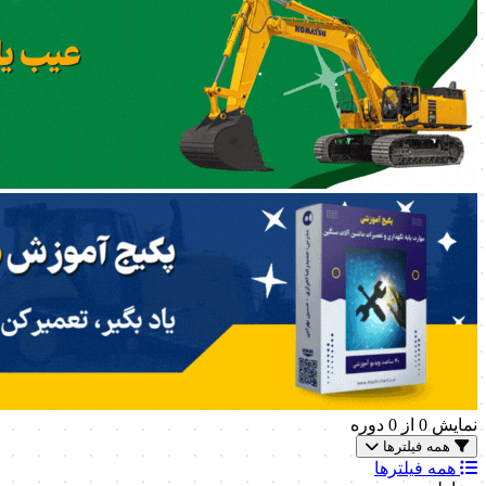
نمایش
0
از 0 دوره
همه فیلترها
همه فیلترها