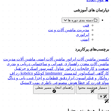
دپارتمان های آموزشی
دسته بندی دوره ها
فنی
مدیریت ماشین آلات و نت
اپراتوری
ایمنی
برچسب‌های پرکاربرد
تکنسین ماشین آلات
اپراتور ماشین آلات
ایمنی ماشین آلات
مدیریت
ماشین آلات
معدن
راهسازی
عمرانی و ساختمانی
دریایی و بندری
صنعت و کارخانجات
ژنراتور
شاول
کمپرسور اسکرو
جرثقیل
کارگاهی
اسکیدلودر
لندمستر
landmaster
کوبلکو
kobelco
زد اف
روانکار و فیلتراسیون
ابزاردقیق
قطعات و اجزا
عیب یابی و دیاگ
مولد قدرت
کد خطا
هوش مصنوعی
باطری
پمپ
لاستیک
دستیار هوشمند محتوا
راهنمای انتخاب مسیر شغلی
دستیار هوشمند محتوا