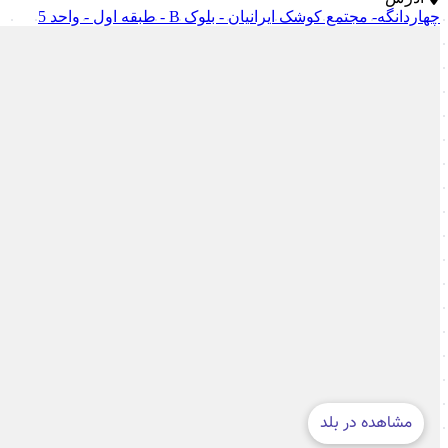
چهاردانگه- مجتمع کوشک ایرانیان - بلوک B - طبقه اول - واحد 5