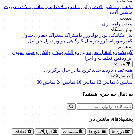
مخاطب
تکنسین ماشین آلات
اپراتور ماشین آلات
ایمنی ماشین آلات
مدیریت
ماشین آلات
صنعت
معدن
راهسازی
نوع دستگاه
بیل مکانیکی
لودر
بولدوزر
دامپتراک
لیفتراک
حفاری
شاول
کمپرسور اسکرو
جرثقیل کارگاهی
موتور دیزل
جرثقیل
سیستم
گیربکس و انتقال قدرت
برق و الکترونیک
روانکار و فیلتراسیون
ابزاردقیق
قطعات و اجزا
همه
همه
تعداد بازدید
جدید ترین ها
در حال برگزاری
نمایش 9
نمایش 6
نمایش 12
نمایش 18
نمایش 24
نمایش 30
به دنبال چه چیزی هستید؟
پیشنهاد‌های ماشین یار
دوره ها
پکیج ها
مستندات
ابزارآلات
قطعات