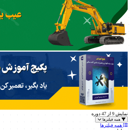
نمایش
9
از 47 دوره
همه فیلترها
همه فیلترها