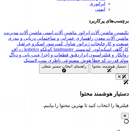
اپراتوری
ایمنی
برچسب‌های پرکاربرد
تکنسین ماشین آلات
اپراتور ماشین آلات
ایمنی ماشین آلات
مدیریت
ماشین آلات
معدن
راهسازی
عمرانی و ساختمانی
دریایی و بندری
صنعت و کارخانجات
ژنراتور
شاول
کمپرسور اسکرو
جرثقیل
کارگاهی
اسکیدلودر
لندمستر
landmaster
کوبلکو
kobelco
زد اف
روانکار و فیلتراسیون
ابزاردقیق
قطعات و اجزا
عیب یابی و دیاگ
مولد قدرت
کد خطا
هوش مصنوعی
باطری
پمپ
لاستیک
دستیار هوشمند محتوا
راهنمای انتخاب مسیر شغلی
دستیار هوشمند محتوا
فیلترها را انتخاب کنید تا بهترین محتوا را بیابیم.