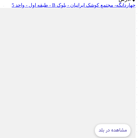
چهاردانگه- مجتمع کوشک ایرانیان - بلوک B - طبقه اول - واحد 5