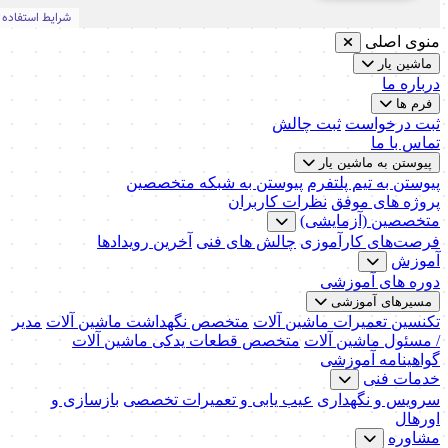
منوی اصلی
ماشین یار
درباره ما
فرم ها
ثبت درخواست
ثبت چالش
تماس با ما
پیوستن به ماشین یار
پیوستن به تیم پلتفرم
پیوستن به شبکه متخصصین
پروژه های موفق
نظرات کاربران
متخصصین (آزمایشی)
فرصت‌های کارآموزی
چالش های فنی
آخرین رویدادها
آموزش
دوره های آموزشی
مسیرهای آموزشی
تکنسین تعمیرات ماشین آلات
متخصص نگهداشت ماشین آلات
مدیر
/ مسئول ماشین آلات
متخصص قطعات یدکی ماشین آلات
گواهینامه آموزشی
خدمات فنی
سرویس و نگهداری
عیب یابی و تعمیرات تخصصی
بازسازی و
اورهال
مشاوره