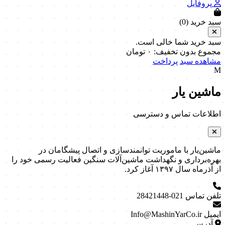
پروفایل
سبد خرید (
0
)
سبد خرید شما خالی است.
مجموع بدون تخفیف:
۰
تومان
مشاهده سبد
پرداخت
M
ماشین یار
اطلاعات تماس و دسترسی
ماشین‌یار با ماموریت توانمندسازی و اتصال پیشگامان در
بهره‌برداری و نگهداشت ماشین‌آلات سنگین فعالیت رسمی خود را
از آذرماه سال ۱۳۹۷ آغاز کرد.
تلفن تماس
021-28421448
ایمیل
Info@MashinYarCo.ir
آدرس