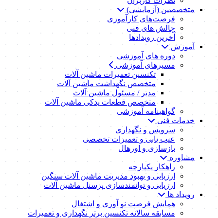
نظرات کاربران
متخصصین (آزمایشی)
فرصت‌های کارآموزی
چالش های فنی
آخرین رویدادها
آموزش
دوره های آموزشی
مسیرهای آموزشی
تکنسین تعمیرات ماشین آلات
متخصص نگهداشت ماشین آلات
مدیر / مسئول ماشین آلات
متخصص قطعات یدکی ماشین آلات
گواهینامه آموزشی
خدمات فنی
سرویس و نگهداری
عیب یابی و تعمیرات تخصصی
بازسازی و اورهال
مشاوره
راهکار یکپارچه
ارزیابی و بهبود مدیریت ماشین آلات سنگین
ارزیابی و توانمندسازی پرسنل ماشین آلات
رویداد ها
همایش فرصت نو آوری و اشتغال
مسابقه سالانه تکنسین برتر نگهداری و تعمیرات