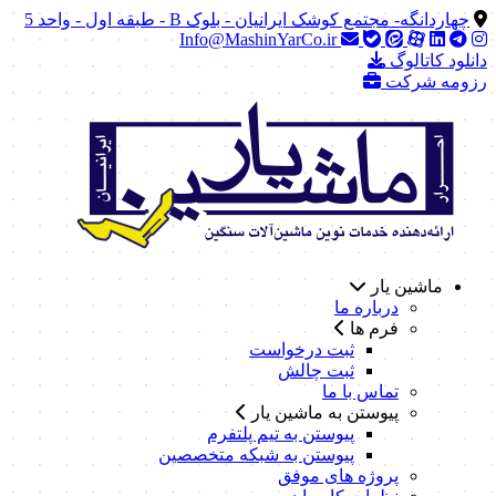
چهاردانگه- مجتمع کوشک ایرانیان - بلوک B - طبقه اول - واحد 5
Info@MashinYarCo.ir
دانلود کاتالوگ
رزومه شرکت
ماشین یار
درباره ما
فرم ها
ثبت درخواست
ثبت چالش
تماس با ما
پیوستن به ماشین یار
پیوستن به تیم پلتفرم
پیوستن به شبکه متخصصین
پروژه های موفق