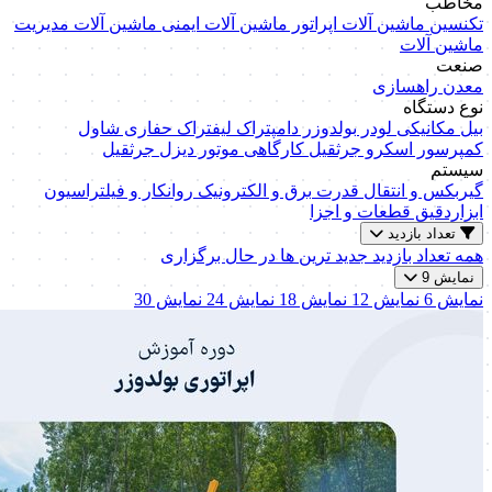
مخاطب
تکنسین ماشین آلات
اپراتور ماشین آلات
ایمنی ماشین آلات
مدیریت
ماشین آلات
صنعت
معدن
راهسازی
نوع دستگاه
بیل مکانیکی
لودر
بولدوزر
دامپتراک
لیفتراک
حفاری
شاول
کمپرسور اسکرو
جرثقیل کارگاهی
موتور دیزل
جرثقیل
سیستم
گیربکس و انتقال قدرت
برق و الکترونیک
روانکار و فیلتراسیون
ابزاردقیق
قطعات و اجزا
تعداد بازدید
همه
تعداد بازدید
جدید ترین ها
در حال برگزاری
نمایش 9
نمایش 6
نمایش 12
نمایش 18
نمایش 24
نمایش 30