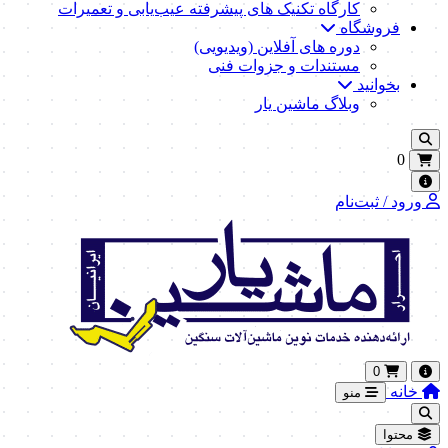
کارگاه تکنیک‌ های پیشرفته عیب‌یابی و تعمیرات
فروشگاه
دوره های آفلاین (ویدیویی)
مستندات و جزوات فنی
بخوانید
وبلاگ ماشین یار
0
ورود / ثبت‌نام
0
خانه
منو
محتوا