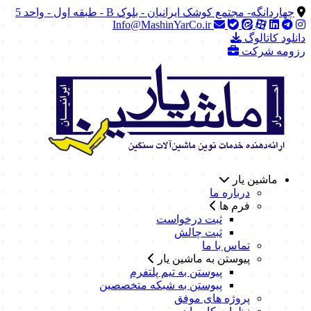
چهاردانگه- مجتمع کوشک ایرانیان - بلوک B - طبقه اول - واحد 5
Info@MashinYarCo.ir
دانلود کاتالوگ
رزومه شرکت
ماشین یار
درباره ما
فرم ها
ثبت درخواست
ثبت چالش
تماس با ما
پیوستن به ماشین یار
پیوستن به تیم پلتفرم
پیوستن به شبکه متخصصین
پروژه های موفق