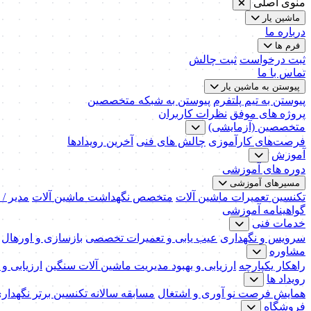
منوی اصلی
ماشین یار
درباره ما
فرم ها
ثبت درخواست
ثبت چالش
تماس با ما
پیوستن به ماشین یار
پیوستن به تیم پلتفرم
پیوستن به شبکه متخصصین
پروژه های موفق
نظرات کاربران
متخصصین (آزمایشی)
فرصت‌های کارآموزی
چالش های فنی
آخرین رویدادها
آموزش
دوره های آموزشی
مسیرهای آموزشی
تکنسین تعمیرات ماشین آلات
متخصص نگهداشت ماشین آلات
مدیر /
گواهینامه آموزشی
خدمات فنی
سرویس و نگهداری
عیب یابی و تعمیرات تخصصی
بازسازی و اورهال
مشاوره
راهکار یکپارچه
ارزیابی و بهبود مدیریت ماشین آلات سنگین
ارزیابی و
رویداد ها
همایش فرصت نو آوری و اشتغال
مسابقه سالانه تکنسین برتر نگهدار
فروشگاه