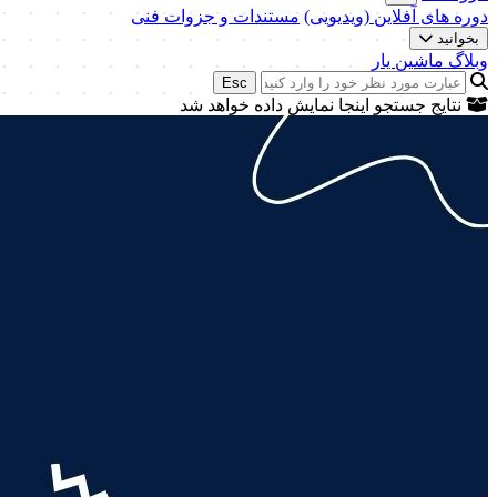
دوره های آفلاین (ویدیویی)
مستندات و جزوات فنی
بخوانید
وبلاگ ماشین یار
Esc
نتایج جستجو اینجا نمایش داده خواهد شد