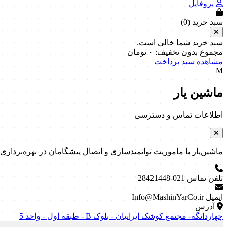
پروفایل
سبد خرید (
0
)
سبد خرید شما خالی است.
مجموع بدون تخفیف:
۰
تومان
مشاهده سبد
پرداخت
M
ماشین یار
اطلاعات تماس و دسترسی
ماشین‌یار با ماموریت توانمندسازی و اتصال پیشگامان در بهره‌برداری و نگه
تلفن تماس
021-28421448
ایمیل
Info@MashinYarCo.ir
آدرس
چهاردانگه- مجتمع کوشک ایرانیان - بلوک B - طبقه اول - واحد 5