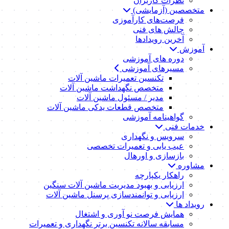
نظرات کاربران
متخصصین (آزمایشی)
فرصت‌های کارآموزی
چالش های فنی
آخرین رویدادها
آموزش
دوره های آموزشی
مسیرهای آموزشی
تکنسین تعمیرات ماشین آلات
متخصص نگهداشت ماشین آلات
مدیر / مسئول ماشین آلات
متخصص قطعات یدکی ماشین آلات
گواهینامه آموزشی
خدمات فنی
سرویس و نگهداری
عیب یابی و تعمیرات تخصصی
بازسازی و اورهال
مشاوره
راهکار یکپارچه
ارزیابی و بهبود مدیریت ماشین آلات سنگین
ارزیابی و توانمندسازی پرسنل ماشین آلات
رویداد ها
همایش فرصت نو آوری و اشتغال
مسابقه سالانه تکنسین برتر نگهداری و تعمیرات