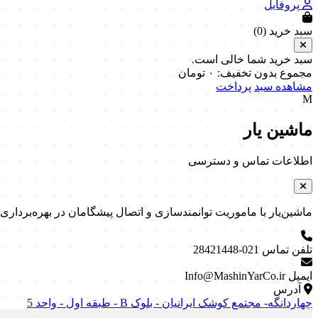
پروفایل
سبد خرید (
0
)
سبد خرید شما خالی است.
مجموع بدون تخفیف:
۰
تومان
مشاهده سبد
پرداخت
M
ماشین یار
اطلاعات تماس و دسترسی
ماشین‌یار با ماموریت توانمندسازی و اتصال پیشگامان در بهره‌برداری و نگه
تلفن تماس
021-28421448
ایمیل
Info@MashinYarCo.ir
آدرس
چهاردانگه- مجتمع کوشک ایرانیان - بلوک B - طبقه اول - واحد 5