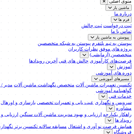
منوی اصلی
ماشین یار
درباره ما
فرم ها
ثبت درخواست
ثبت چالش
تماس با ما
پیوستن به ماشین یار
پیوستن به تیم پلتفرم
پیوستن به شبکه متخصصین
پروژه های موفق
نظرات کاربران
متخصصین (آزمایشی)
فرصت‌های کارآموزی
چالش های فنی
آخرین رویدادها
آموزش
دوره های آموزشی
مسیرهای آموزشی
تکنسین تعمیرات ماشین آلات
متخصص نگهداشت ماشین آلات
مدیر /
گواهینامه آموزشی
خدمات فنی
سرویس و نگهداری
عیب یابی و تعمیرات تخصصی
بازسازی و اورهال
مشاوره
راهکار یکپارچه
ارزیابی و بهبود مدیریت ماشین آلات سنگین
ارزیابی و
رویداد ها
همایش فرصت نو آوری و اشتغال
مسابقه سالانه تکنسین برتر نگهدار
فروشگاه