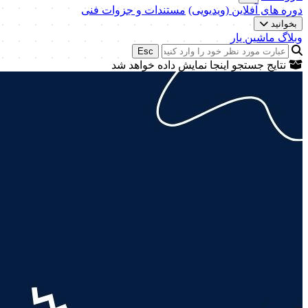
دوره های آفلاین (ویدیویی)
مستندات و جزوات فنی
بخوانید
وبلاگ ماشین یار
Esc
نتایج جستجو اینجا نمایش داده خواهد شد