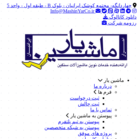
چهاردانگه- مجتمع کوشک ایرانیان - بلوک B - طبقه اول - واحد 5
Info@MashinYarCo.ir
دانلود کاتالوگ
رزومه شرکت
ماشین یار
درباره ما
فرم ها
ثبت درخواست
ثبت چالش
تماس با ما
پیوستن به ماشین یار
پیوستن به تیم پلتفرم
پیوستن به شبکه متخصصین
پروژه های موفق