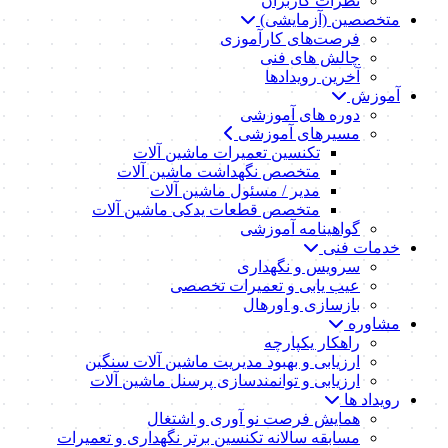
نظرات کاربران
متخصصین (آزمایشی)
فرصت‌های کارآموزی
چالش های فنی
آخرین رویدادها
آموزش
دوره های آموزشی
مسیرهای آموزشی
تکنسین تعمیرات ماشین آلات
متخصص نگهداشت ماشین آلات
مدیر / مسئول ماشین آلات
متخصص قطعات یدکی ماشین آلات
گواهینامه آموزشی
خدمات فنی
سرویس و نگهداری
عیب یابی و تعمیرات تخصصی
بازسازی و اورهال
مشاوره
راهکار یکپارچه
ارزیابی و بهبود مدیریت ماشین آلات سنگین
ارزیابی و توانمندسازی پرسنل ماشین آلات
رویداد ها
همایش فرصت نو آوری و اشتغال
مسابقه سالانه تکنسین برتر نگهداری و تعمیرات