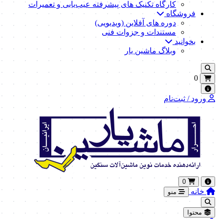
کارگاه تکنیک‌ های پیشرفته عیب‌یابی و تعمیرات
فروشگاه
دوره های آفلاین (ویدیویی)
مستندات و جزوات فنی
بخوانید
وبلاگ ماشین یار
0
ورود / ثبت‌نام
0
خانه
منو
محتوا