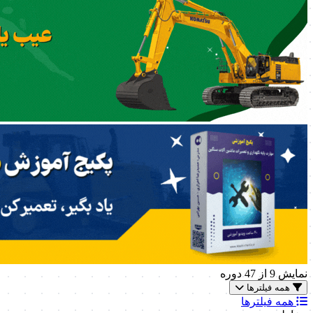
نمایش
9
از 47 دوره
همه فیلترها
همه فیلترها