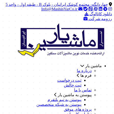
چهاردانگه- مجتمع کوشک ایرانیان - بلوک B - طبقه اول - واحد 5
Info@MashinYarCo.ir
دانلود کاتالوگ
رزومه شرکت
ماشین یار
درباره ما
فرم ها
ثبت درخواست
ثبت چالش
تماس با ما
پیوستن به ماشین یار
پیوستن به تیم پلتفرم
پیوستن به شبکه متخصصین
پروژه های موفق