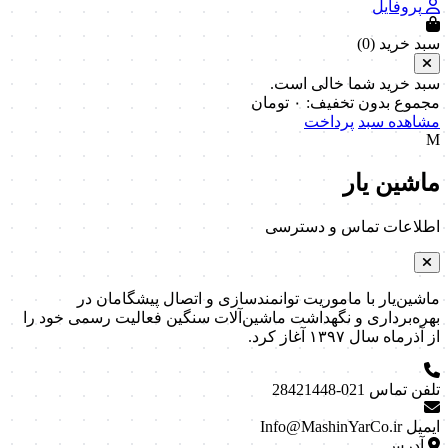
پروفایل
سبد خرید (
0
)
سبد خرید شما خالی است.
مجموع بدون تخفیف:
۰
تومان
مشاهده سبد
پرداخت
M
ماشین یار
اطلاعات تماس و دسترسی
ماشین‌یار با ماموریت توانمندسازی و اتصال پیشگامان در
بهره‌برداری و نگهداشت ماشین‌آلات سنگین فعالیت رسمی خود را
از آذرماه سال ۱۳۹۷ آغاز کرد.
تلفن تماس
021-28421448
ایمیل
Info@MashinYarCo.ir
آدرس