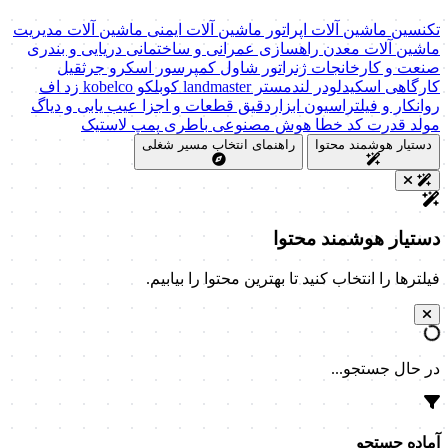
تکنسین ماشین آلات
اپراتور ماشین آلات
ایمنی ماشین آلات
مدیریت
ماشین آلات
معدن
راهسازی
عمرانی و ساختمانی
دریایی و بندری
صنعت و کارخانجات
ژنراتور
شاول
کمپرسور اسکرو
جرثقیل
کارگاهی
اسکیدلودر
لندمستر
landmaster
کوبلکو
kobelco
زد اف
روانکار و فیلتراسیون
ابزاردقیق
قطعات و اجزا
عیب یابی و دیاگ
مولد قدرت
کد خطا
هوش مصنوعی
باطری
پمپ
لاستیک
دستیار هوشمند محتوا
راهنمای انتخاب مسیر شغلی
دستیار هوشمند محتوا
فیلترها را انتخاب کنید تا بهترین محتوا را بیابیم.
در حال جستجو...
آماده جستجو