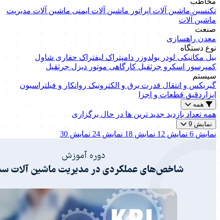
مخاطب
تکنسین ماشین آلات
اپراتور ماشین آلات
ایمنی ماشین آلات
مدیریت
ماشین آلات
صنعت
معدن
راهسازی
نوع دستگاه
بیل مکانیکی
لودر
بولدوزر
دامپتراک
لیفتراک
حفاری
شاول
کمپرسور اسکرو
جرثقیل کارگاهی
موتور دیزل
جرثقیل
سیستم
گیربکس و انتقال قدرت
برق و الکترونیک
روانکار و فیلتراسیون
ابزاردقیق
قطعات و اجزا
همه
همه
تعداد بازدید
جدید ترین ها
در حال برگزاری
نمایش 9
نمایش 6
نمایش 12
نمایش 18
نمایش 24
نمایش 30