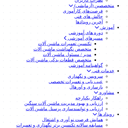
نظرات کاربران
متخصصین (آزمایشی)
فرصت‌های کارآموزی
چالش های فنی
آخرین رویدادها
آموزش
دوره های آموزشی
مسیرهای آموزشی
تکنسین تعمیرات ماشین آلات
متخصص نگهداشت ماشین آلات
مدیر / مسئول ماشین آلات
متخصص قطعات یدکی ماشین آلات
گواهینامه آموزشی
خدمات فنی
سرویس و نگهداری
عیب یابی و تعمیرات تخصصی
بازسازی و اورهال
مشاوره
راهکار یکپارچه
ارزیابی و بهبود مدیریت ماشین آلات سنگین
ارزیابی و توانمندسازی پرسنل ماشین آلات
رویداد ها
همایش فرصت نو آوری و اشتغال
مسابقه سالانه تکنسین برتر نگهداری و تعمیرات