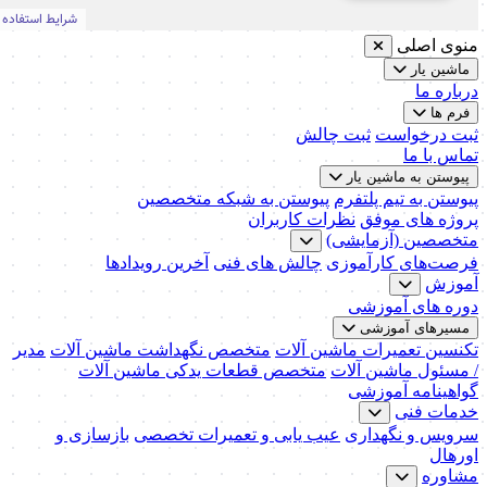
منوی اصلی
ماشین یار
درباره ما
فرم ها
ثبت درخواست
ثبت چالش
تماس با ما
پیوستن به ماشین یار
پیوستن به تیم پلتفرم
پیوستن به شبکه متخصصین
پروژه های موفق
نظرات کاربران
متخصصین (آزمایشی)
فرصت‌های کارآموزی
چالش های فنی
آخرین رویدادها
آموزش
دوره های آموزشی
مسیرهای آموزشی
تکنسین تعمیرات ماشین آلات
متخصص نگهداشت ماشین آلات
مدیر
/ مسئول ماشین آلات
متخصص قطعات یدکی ماشین آلات
گواهینامه آموزشی
خدمات فنی
سرویس و نگهداری
عیب یابی و تعمیرات تخصصی
بازسازی و
اورهال
مشاوره