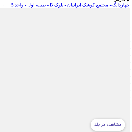
چهاردانگه- مجتمع کوشک ایرانیان - بلوک B - طبقه اول - واحد 5