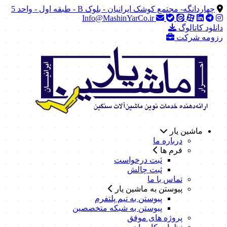
چهاردانگه- مجتمع کوشک ایرانیان - بلوک B - طبقه اول - واحد 5
Info@MashinYarCo.ir
دانلود کاتالوگ
رزومه شرکت
ماشین یار
درباره ما
فرم ها
ثبت درخواست
ثبت چالش
تماس با ما
پیوستن به ماشین یار
پیوستن به تیم پلتفرم
پیوستن به شبکه متخصصین
پروژه های موفق