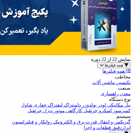
نمایش
22
از 22 دوره
همه فیلترها
همه فیلترها
مخاطب
تکنسین ماشین آلات
صنعت
معدن
راهسازی
نوع دستگاه
بیل مکانیکی
لودر
بولدوزر
دامپتراک
لیفتراک
حفاری
شاول
کمپرسور اسکرو
جرثقیل کارگاهی
موتور دیزل
جرثقیل
سیستم
گیربکس و انتقال قدرت
برق و الکترونیک
روانکار و فیلتراسیون
ابزاردقیق
قطعات و اجزا