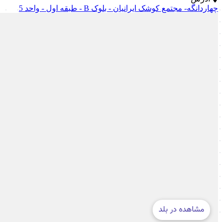
چهاردانگه- مجتمع کوشک ایرانیان - بلوک B - طبقه اول - واحد 5