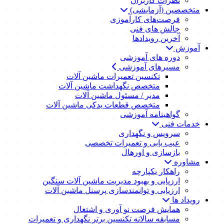
نظرات کاربران
متخصصین (آزمایشی)
فرصت‌های کارآموزی
چالش های فنی
آخرین رویدادها
آموزش
دوره های آموزشی
مسیرهای آموزشی
تکنسین تعمیرات ماشین آلات
متخصص نگهداشت ماشین آلات
مدیر / مسئول ماشین آلات
متخصص قطعات یدکی ماشین آلات
گواهینامه آموزشی
خدمات فنی
سرویس و نگهداری
عیب یابی و تعمیرات تخصصی
بازسازی و اورهال
مشاوره
راهکار یکپارچه
ارزیابی و بهبود مدیریت ماشین آلات سنگین
ارزیابی و توانمندسازی پرسنل ماشین آلات
رویداد ها
همایش فرصت نو آوری و اشتغال
مسابقه سالانه تکنسین برتر نگهداری و تعمیرات