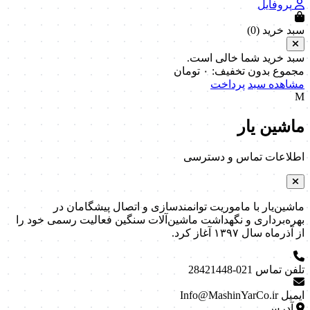
پروفایل
سبد خرید (
0
)
سبد خرید شما خالی است.
مجموع بدون تخفیف:
۰
تومان
مشاهده سبد
پرداخت
M
ماشین یار
اطلاعات تماس و دسترسی
ماشین‌یار با ماموریت توانمندسازی و اتصال پیشگامان در
بهره‌برداری و نگهداشت ماشین‌آلات سنگین فعالیت رسمی خود را
از آذرماه سال ۱۳۹۷ آغاز کرد.
تلفن تماس
021-28421448
ایمیل
Info@MashinYarCo.ir
آدرس