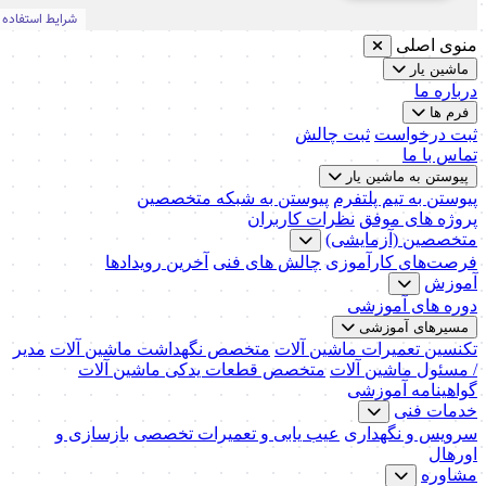
منوی اصلی
ماشین یار
درباره ما
فرم ها
ثبت درخواست
ثبت چالش
تماس با ما
پیوستن به ماشین یار
پیوستن به تیم پلتفرم
پیوستن به شبکه متخصصین
پروژه های موفق
نظرات کاربران
متخصصین (آزمایشی)
فرصت‌های کارآموزی
چالش های فنی
آخرین رویدادها
آموزش
دوره های آموزشی
مسیرهای آموزشی
تکنسین تعمیرات ماشین آلات
متخصص نگهداشت ماشین آلات
مدیر
/ مسئول ماشین آلات
متخصص قطعات یدکی ماشین آلات
گواهینامه آموزشی
خدمات فنی
سرویس و نگهداری
عیب یابی و تعمیرات تخصصی
بازسازی و
اورهال
مشاوره