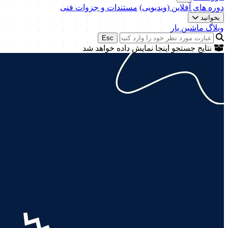
دوره های آفلاین (ویدیویی)
مستندات و جزوات فنی
بخوانید
وبلاگ ماشین یار
Esc
نتایج جستجو اینجا نمایش داده خواهد شد