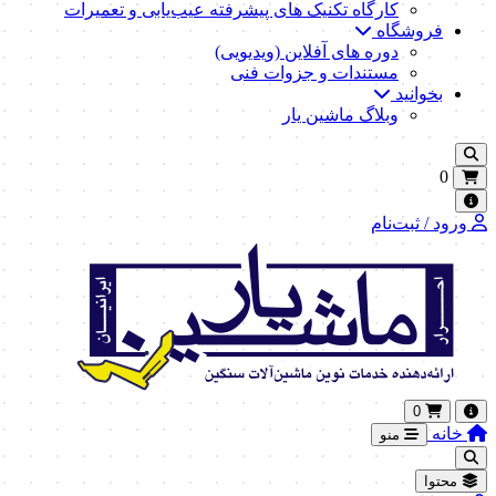
کارگاه تکنیک‌ های پیشرفته عیب‌یابی و تعمیرات
فروشگاه
دوره های آفلاین (ویدیویی)
مستندات و جزوات فنی
بخوانید
وبلاگ ماشین یار
0
ورود / ثبت‌نام
0
خانه
منو
محتوا