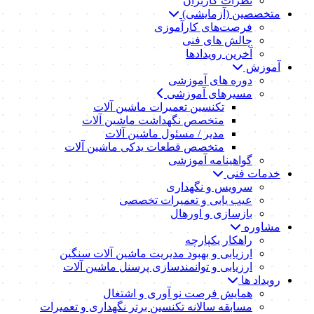
نظرات کاربران
متخصصین (آزمایشی)
فرصت‌های کارآموزی
چالش های فنی
آخرین رویدادها
آموزش
دوره های آموزشی
مسیرهای آموزشی
تکنسین تعمیرات ماشین آلات
متخصص نگهداشت ماشین آلات
مدیر / مسئول ماشین آلات
متخصص قطعات یدکی ماشین آلات
گواهینامه آموزشی
خدمات فنی
سرویس و نگهداری
عیب یابی و تعمیرات تخصصی
بازسازی و اورهال
مشاوره
راهکار یکپارچه
ارزیابی و بهبود مدیریت ماشین آلات سنگین
ارزیابی و توانمندسازی پرسنل ماشین آلات
رویداد ها
همایش فرصت نو آوری و اشتغال
مسابقه سالانه تکنسین برتر نگهداری و تعمیرات