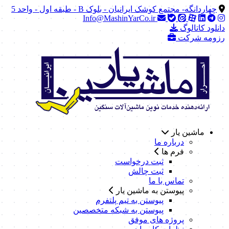
چهاردانگه- مجتمع کوشک ایرانیان - بلوک B - طبقه اول - واحد 5
Info@MashinYarCo.ir
دانلود کاتالوگ
رزومه شرکت
ماشین یار
درباره ما
فرم ها
ثبت درخواست
ثبت چالش
تماس با ما
پیوستن به ماشین یار
پیوستن به تیم پلتفرم
پیوستن به شبکه متخصصین
پروژه های موفق