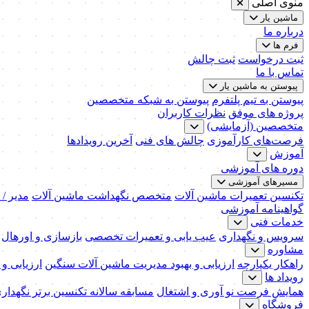
منوی اصلی
ماشین یار
درباره ما
فرم ها
ثبت درخواست
ثبت چالش
تماس با ما
پیوستن به ماشین یار
پیوستن به تیم پلتفرم
پیوستن به شبکه متخصصین
پروژه های موفق
نظرات کاربران
متخصصین (آزمایشی)
فرصت‌های کارآموزی
چالش های فنی
آخرین رویدادها
آموزش
دوره های آموزشی
مسیرهای آموزشی
تکنسین تعمیرات ماشین آلات
متخصص نگهداشت ماشین آلات
مدیر /
گواهینامه آموزشی
خدمات فنی
سرویس و نگهداری
عیب یابی و تعمیرات تخصصی
بازسازی و اورهال
مشاوره
راهکار یکپارچه
ارزیابی و بهبود مدیریت ماشین آلات سنگین
ارزیابی و
رویداد ها
همایش فرصت نو آوری و اشتغال
مسابقه سالانه تکنسین برتر نگهدار
فروشگاه