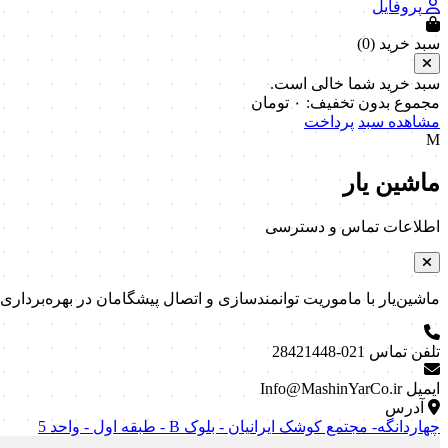
پروفایل
سبد خرید (
0
)
سبد خرید شما خالی است.
مجموع بدون تخفیف:
۰
تومان
مشاهده سبد
پرداخت
M
ماشین یار
اطلاعات تماس و دسترسی
ماشین‌یار با ماموریت توانمندسازی و اتصال پیشگامان در بهره‌برداری و نگه
تلفن تماس
021-28421448
ایمیل
Info@MashinYarCo.ir
آدرس
چهاردانگه- مجتمع کوشک ایرانیان - بلوک B - طبقه اول - واحد 5