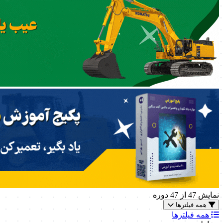
نمایش
47
از 47 دوره
همه فیلترها
همه فیلترها