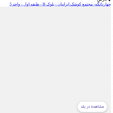
چهاردانگه- مجتمع کوشک ایرانیان - بلوک B - طبقه اول - واحد 5