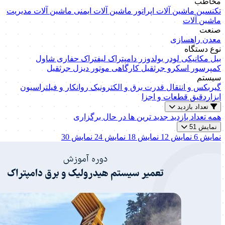
مخاطب
تکنسین ماشین آلات
اپراتور ماشین آلات
ایمنی ماشین آلات
مدیریت
ماشین آلات
صنعت
معدن
راهسازی
نوع دستگاه
بیل مکانیکی
لودر
بولدوزر
دامپتراک
لیفتراک
حفاری
شاول
کمپرسور اسکرو
جرثقیل کارگاهی
موتور دیزل
جرثقیل
سیستم
گیربکس و انتقال قدرت
برق و الکترونیک
روانکار و فیلتراسیون
ابزاردقیق
قطعات و اجزا
تعداد بازدید
همه
تعداد بازدید
جدید ترین ها
در حال برگزاری
نمایش 51
نمایش 6
نمایش 12
نمایش 18
نمایش 24
نمایش 30