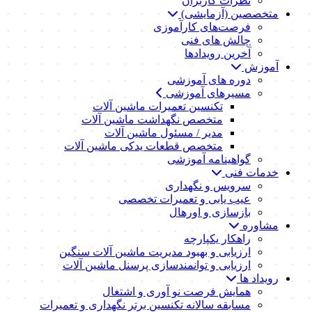
نظرات کاربران
متخصصین (آزمایشی)
فرصت‌های کارآموزی
چالش های فنی
آخرین رویدادها
آموزش
دوره های آموزشی
مسیرهای آموزشی
تکنسین تعمیرات ماشین آلات
متخصص نگهداشت ماشین آلات
مدیر / مسئول ماشین آلات
متخصص قطعات یدکی ماشین آلات
گواهینامه آموزشی
خدمات فنی
سرویس و نگهداری
عیب یابی و تعمیرات تخصصی
بازسازی و اورهال
مشاوره
راهکار یکپارچه
ارزیابی و بهبود مدیریت ماشین آلات سنگین
ارزیابی و توانمندسازی پرسنل ماشین آلات
رویداد ها
همایش فرصت نو آوری و اشتغال
مسابقه سالانه تکنسین برتر نگهداری و تعمیرات