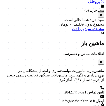
پروفایل
سبد خرید (
0
)
سبد خرید شما خالی است.
مجموع بدون تخفیف:
۰
تومان
مشاهده سبد
پرداخت
M
ماشین یار
اطلاعات تماس و دسترسی
ماشین‌یار با ماموریت توانمندسازی و اتصال پیشگامان در
بهره‌برداری و نگهداشت ماشین‌آلات سنگین فعالیت رسمی خود را
از آذرماه سال ۱۳۹۷ آغاز کرد.
تلفن تماس
021-28421448
ایمیل
Info@MashinYarCo.ir
آدرس