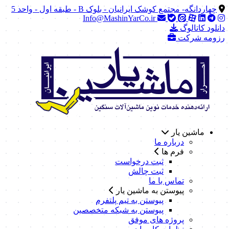
چهاردانگه- مجتمع کوشک ایرانیان - بلوک B - طبقه اول - واحد 5
Info@MashinYarCo.ir
دانلود کاتالوگ
رزومه شرکت
ماشین یار
درباره ما
فرم ها
ثبت درخواست
ثبت چالش
تماس با ما
پیوستن به ماشین یار
پیوستن به تیم پلتفرم
پیوستن به شبکه متخصصین
پروژه های موفق