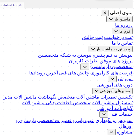
منوی اصلی
ماشین یار
درباره ما
فرم ها
ثبت درخواست
ثبت چالش
تماس با ما
پیوستن به ماشین یار
پیوستن به تیم پلتفرم
پیوستن به شبکه متخصصین
پروژه های موفق
نظرات کاربران
متخصصین (آزمایشی)
فرصت‌های کارآموزی
چالش های فنی
آخرین رویدادها
آموزش
دوره های آموزشی
مسیرهای آموزشی
تکنسین تعمیرات ماشین آلات
متخصص نگهداشت ماشین آلات
مدیر
/ مسئول ماشین آلات
متخصص قطعات یدکی ماشین آلات
گواهینامه آموزشی
خدمات فنی
سرویس و نگهداری
عیب یابی و تعمیرات تخصصی
بازسازی و
اورهال
مشاوره