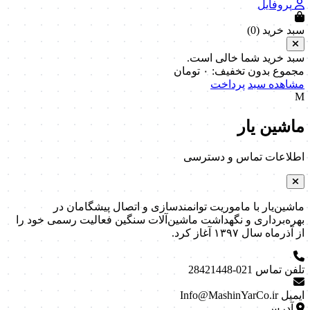
پروفایل
سبد خرید (
0
)
سبد خرید شما خالی است.
مجموع بدون تخفیف:
۰
تومان
مشاهده سبد
پرداخت
M
ماشین یار
اطلاعات تماس و دسترسی
ماشین‌یار با ماموریت توانمندسازی و اتصال پیشگامان در
بهره‌برداری و نگهداشت ماشین‌آلات سنگین فعالیت رسمی خود را
از آذرماه سال ۱۳۹۷ آغاز کرد.
تلفن تماس
021-28421448
ایمیل
Info@MashinYarCo.ir
آدرس