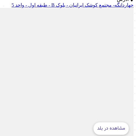
چهاردانگه- مجتمع کوشک ایرانیان - بلوک B - طبقه اول - واحد 5