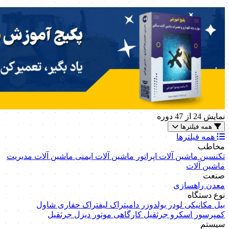
نمایش
24
از 47 دوره
همه فیلترها
همه فیلترها
مخاطب
تکنسین ماشین آلات
اپراتور ماشین آلات
ایمنی ماشین آلات
مدیریت
ماشین آلات
صنعت
معدن
راهسازی
نوع دستگاه
بیل مکانیکی
لودر
بولدوزر
دامپتراک
لیفتراک
حفاری
شاول
کمپرسور اسکرو
جرثقیل کارگاهی
موتور دیزل
جرثقیل
سیستم