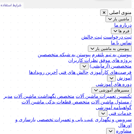
منوی اصلی
ماشین یار
درباره ما
فرم ها
ثبت درخواست
ثبت چالش
تماس با ما
پیوستن به ماشین یار
پیوستن به تیم پلتفرم
پیوستن به شبکه متخصصین
پروژه های موفق
نظرات کاربران
متخصصین (آزمایشی)
فرصت‌های کارآموزی
چالش های فنی
آخرین رویدادها
آموزش
دوره های آموزشی
مسیرهای آموزشی
تکنسین تعمیرات ماشین آلات
متخصص نگهداشت ماشین آلات
مدیر
/ مسئول ماشین آلات
متخصص قطعات یدکی ماشین آلات
گواهینامه آموزشی
خدمات فنی
سرویس و نگهداری
عیب یابی و تعمیرات تخصصی
بازسازی و
اورهال
مشاوره