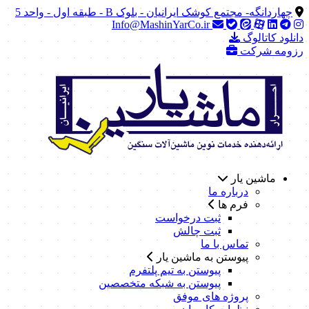
چهاردانگه- مجتمع کوشک ایرانیان - بلوک B - طبقه اول - واحد 5
Info@MashinYarCo.ir
دانلود کاتالوگ
رزومه شرکت
ماشین یار
درباره ما
فرم ها
ثبت درخواست
ثبت چالش
تماس با ما
پیوستن به ماشین یار
پیوستن به تیم پلتفرم
پیوستن به شبکه متخصصین
پروژه های موفق