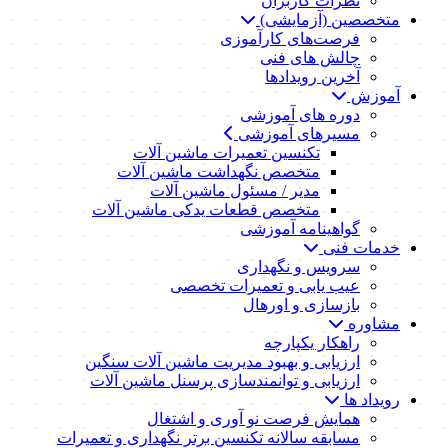
نظرات کاربران
متخصصین (آزمایشی)
فرصت‌های کارآموزی
چالش های فنی
آخرین رویدادها
آموزش
دوره های آموزشی
مسیرهای آموزشی
تکنسین تعمیرات ماشین آلات
متخصص نگهداشت ماشین آلات
مدیر / مسئول ماشین آلات
متخصص قطعات یدکی ماشین آلات
گواهینامه آموزشی
خدمات فنی
سرویس و نگهداری
عیب یابی و تعمیرات تخصصی
بازسازی و اورهال
مشاوره
راهکار یکپارچه
ارزیابی و بهبود مدیریت ماشین آلات سنگین
ارزیابی و توانمندسازی پرسنل ماشین آلات
رویداد ها
همایش فرصت نو آوری و اشتغال
مسابقه سالانه تکنسین برتر نگهداری و تعمیرات