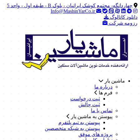
چهاردانگه- مجتمع کوشک ایرانیان - بلوک B - طبقه اول - واحد 5
Info@MashinYarCo.ir
دانلود کاتالوگ
رزومه شرکت
ماشین یار
درباره ما
فرم ها
ثبت درخواست
ثبت چالش
تماس با ما
پیوستن به ماشین یار
پیوستن به تیم پلتفرم
پیوستن به شبکه متخصصین
پروژه های موفق