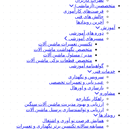
نظرات کاربران
متخصصین (آزمایشی)
فرصت‌های کارآموزی
چالش های فنی
آخرین رویدادها
آموزش
دوره های آموزشی
مسیرهای آموزشی
تکنسین تعمیرات ماشین آلات
متخصص نگهداشت ماشین آلات
مدیر / مسئول ماشین آلات
متخصص قطعات یدکی ماشین آلات
گواهینامه آموزشی
خدمات فنی
سرویس و نگهداری
عیب یابی و تعمیرات تخصصی
بازسازی و اورهال
مشاوره
راهکار یکپارچه
ارزیابی و بهبود مدیریت ماشین آلات سنگین
ارزیابی و توانمندسازی پرسنل ماشین آلات
رویداد ها
همایش فرصت نو آوری و اشتغال
مسابقه سالانه تکنسین برتر نگهداری و تعمیرات