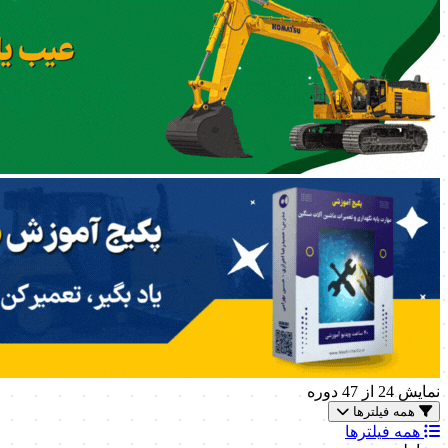
نمایش
24
از 47 دوره
همه فیلترها
همه فیلترها