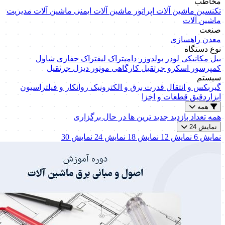
مخاطب
تکنسین ماشین آلات
اپراتور ماشین آلات
ایمنی ماشین آلات
مدیریت
ماشین آلات
صنعت
معدن
راهسازی
نوع دستگاه
بیل مکانیکی
لودر
بولدوزر
دامپتراک
لیفتراک
حفاری
شاول
کمپرسور اسکرو
جرثقیل کارگاهی
موتور دیزل
جرثقیل
سیستم
گیربکس و انتقال قدرت
برق و الکترونیک
روانکار و فیلتراسیون
ابزاردقیق
قطعات و اجزا
همه
همه
تعداد بازدید
جدید ترین ها
در حال برگزاری
نمایش 24
نمایش 6
نمایش 12
نمایش 18
نمایش 24
نمایش 30