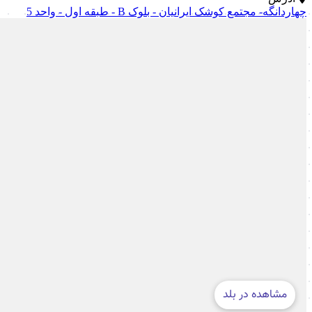
چهاردانگه- مجتمع کوشک ایرانیان - بلوک B - طبقه اول - واحد 5