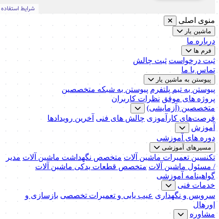
منوی اصلی
ماشین یار
درباره ما
فرم ها
ثبت درخواست
ثبت چالش
تماس با ما
پیوستن به ماشین یار
پیوستن به تیم پلتفرم
پیوستن به شبکه متخصصین
پروژه های موفق
نظرات کاربران
متخصصین (آزمایشی)
فرصت‌های کارآموزی
چالش های فنی
آخرین رویدادها
آموزش
دوره های آموزشی
مسیرهای آموزشی
تکنسین تعمیرات ماشین آلات
متخصص نگهداشت ماشین آلات
مدیر
/ مسئول ماشین آلات
متخصص قطعات یدکی ماشین آلات
گواهینامه آموزشی
خدمات فنی
سرویس و نگهداری
عیب یابی و تعمیرات تخصصی
بازسازی و
اورهال
مشاوره