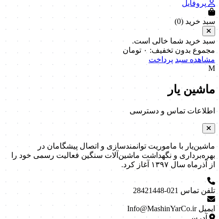
پروفایل
سبد خرید (
0
)
سبد خرید شما خالی است.
مجموع بدون تخفیف:
۰
تومان
مشاهده سبد
پرداخت
M
ماشین یار
اطلاعات تماس و دسترسی
ماشین‌یار با ماموریت توانمندسازی و اتصال پیشگامان در
بهره‌برداری و نگهداشت ماشین‌آلات سنگین فعالیت رسمی خود را
از آذرماه سال ۱۳۹۷ آغاز کرد.
تلفن تماس
021-28421448
ایمیل
Info@MashinYarCo.ir
آدرس