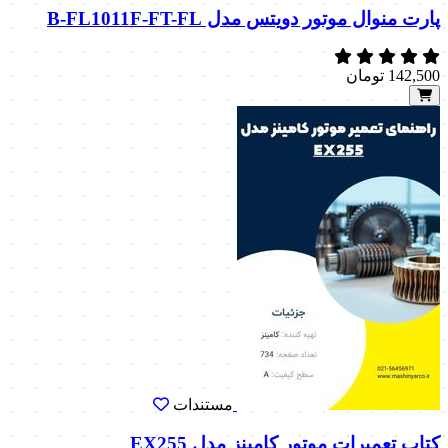
پارت منوال موتور دویتس مدل B-FL1011F-FT-FL
142,500
تومان
مستندات
کتاب تعمیرات موتور کامینز مدل EX255