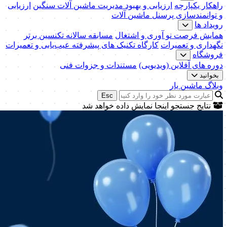
راهکار یکپارچه
ارزیابی و بهبود مدیریت ماشین آلات سنگین
ارزیابی
و توانمندسازی پرسنل ماشین آلات
رویداد ها
همایش فرصت نو آوری و اشتغال
مسابقه سالانه تکنسین برتر
نگهداری و تعمیرات
کارگاه تکنیک‌ های پیشرفته عیب‌یابی و تعمیرات
فروشگاه
دوره های آفلاین (ویدیویی)
مستندات و جزوات فنی
بخوانید
وبلاگ ماشین یار
Esc
نتایج جستجو اینجا نمایش داده خواهد شد