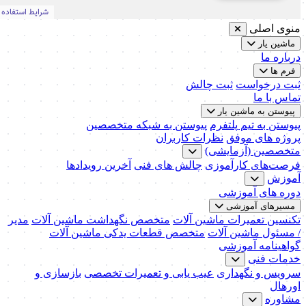
منوی اصلی
ماشین یار
درباره ما
فرم ها
ثبت درخواست
ثبت چالش
تماس با ما
پیوستن به ماشین یار
پیوستن به تیم پلتفرم
پیوستن به شبکه متخصصین
پروژه های موفق
نظرات کاربران
متخصصین (آزمایشی)
فرصت‌های کارآموزی
چالش های فنی
آخرین رویدادها
آموزش
دوره های آموزشی
مسیرهای آموزشی
تکنسین تعمیرات ماشین آلات
متخصص نگهداشت ماشین آلات
مدیر
/ مسئول ماشین آلات
متخصص قطعات یدکی ماشین آلات
گواهینامه آموزشی
خدمات فنی
سرویس و نگهداری
عیب یابی و تعمیرات تخصصی
بازسازی و
اورهال
مشاوره