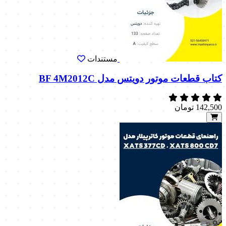
مستندات
کتاب قطعات موتور دویتس مدل BF 4M2012C
142,500
تومان