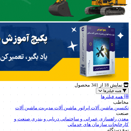
نمایش
18
از 341 محصول
همه فیلترها
همه فیلترها
مخاطب
تکنسین ماشین آلات
اپراتور ماشین آلات
مدیریت ماشین آلات
صنعت
معدن
راهسازی
عمرانی و ساختمانی
دریایی و بندری
صنعت و
کارخانجات
سازمان های خدماتی
نوع دستگاه