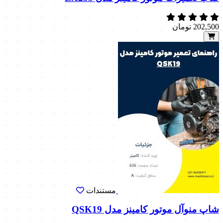
202,500
تومان
مستندات
شاپ منوآل موتور کامینز مدل QSK19