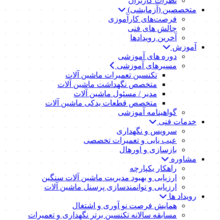
نظرات کاربران
متخصصین (آزمایشی)
فرصت‌های کارآموزی
چالش های فنی
آخرین رویدادها
آموزش
دوره های آموزشی
مسیرهای آموزشی
تکنسین تعمیرات ماشین آلات
متخصص نگهداشت ماشین آلات
مدیر / مسئول ماشین آلات
متخصص قطعات یدکی ماشین آلات
گواهینامه آموزشی
خدمات فنی
سرویس و نگهداری
عیب یابی و تعمیرات تخصصی
بازسازی و اورهال
مشاوره
راهکار یکپارچه
ارزیابی و بهبود مدیریت ماشین آلات سنگین
ارزیابی و توانمندسازی پرسنل ماشین آلات
رویداد ها
همایش فرصت نو آوری و اشتغال
مسابقه سالانه تکنسین برتر نگهداری و تعمیرات