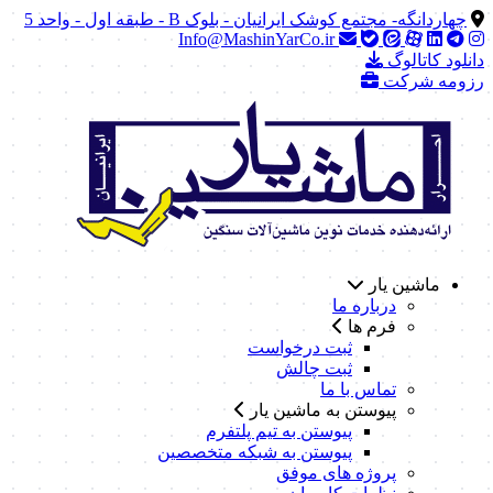
چهاردانگه- مجتمع کوشک ایرانیان - بلوک B - طبقه اول - واحد 5
Info@MashinYarCo.ir
دانلود کاتالوگ
رزومه شرکت
ماشین یار
درباره ما
فرم ها
ثبت درخواست
ثبت چالش
تماس با ما
پیوستن به ماشین یار
پیوستن به تیم پلتفرم
پیوستن به شبکه متخصصین
پروژه های موفق