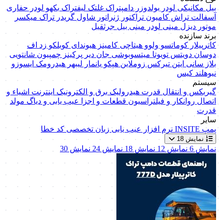
بیل مکانیکی
لودر
بولدوزر
دامپتراک
غلتک
لیفتراک
بکهو لودر
حفاری
آسفالت تراش
کامیون
تراکتور
ژنراتور
شاول
گریدر
تراک میکسر
موتور دیزل
مینی لودر
مینی بیل
جرثقیل
برند سازنده
کاترپیلار
کوماتسو
ولوو
هیتاچی
کامینز
هیوندای
کوبلکو
زد اف
دوسان
دویتس
تویوتا
میتسوبوشی
جان دیر
پرکینز
چمپیون
شانتویی
بلاز
سانی
ایتن
تیرکس
زوملاین
هپکو
یانمار
لیبهر
هیدرومک
ایسوزو
نیوهلند
کیس
سیستم
گیربکس و انتقال قدرت
هیدرولیک
برق و الکترونیک
اینترنت اشیاء و
اتصال
روانکار و فیلتراسیون
قطعات و اجزا
عیب یابی و دیاگ
مولد
قدرت
سایر
پمپ
INSITE
نرم افزار عیب یابی
زبان تخصصی
کد خطا
نمایش 18
نمایش 6
نمایش 12
نمایش 18
نمایش 24
نمایش 30