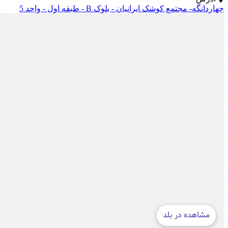
چهاردانگه- مجتمع کوشک ایرانیان - بلوک B - طبقه اول - واحد 5