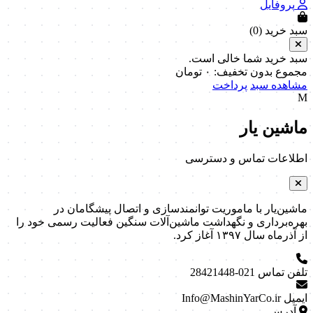
پروفایل
سبد خرید (
0
)
سبد خرید شما خالی است.
مجموع بدون تخفیف:
۰
تومان
مشاهده سبد
پرداخت
M
ماشین یار
اطلاعات تماس و دسترسی
ماشین‌یار با ماموریت توانمندسازی و اتصال پیشگامان در
بهره‌برداری و نگهداشت ماشین‌آلات سنگین فعالیت رسمی خود را
از آذرماه سال ۱۳۹۷ آغاز کرد.
تلفن تماس
021-28421448
ایمیل
Info@MashinYarCo.ir
آدرس