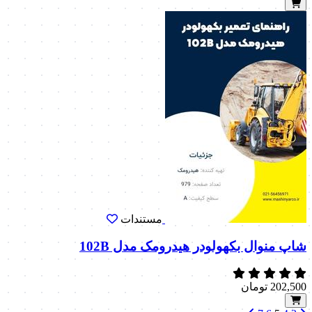
مستندات
شاپ منوال بکهولودر هیدرومک مدل 102B
202,500
تومان