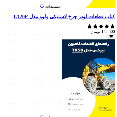
مستندات
کتاب قطعات لودر چرخ لاستیکی ولوو مدل L120F
142,500
تومان