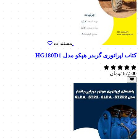
مستندات
کتاب اپراتوری گریدر هپکو مدل HG180D1
67,500
تومان