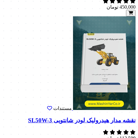
450,000
تومان
مستندات
نقشه مدار هیدرولیک لودر شانتویی SL50W-3