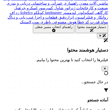
ماشین آلات
معدن
راهسازی
عمرانی و ساختمانی
دریایی و بندری
صنعت و کارخانجات
ژنراتور
شاول
کمپرسور اسکرو
جرثقیل
کارگاهی
اسکیدلودر
لندمستر
landmaster
کوبلکو
kobelco
زد اف
روانکار و فیلتراسیون
ابزاردقیق
قطعات و اجزا
عیب یابی و دیاگ
مولد قدرت
کد خطا
هوش مصنوعی
باطری
پمپ
لاستیک
دستیار هوشمند محتوا
راهنمای انتخاب مسیر شغلی
دستیار هوشمند محتوا
فیلترها را انتخاب کنید تا بهترین محتوا را بیابیم.
در حال جستجو...
آماده جستجو
برای شروع، لطفاً یک یا چند فیلتر را از منوی بالا انتخاب کنید.