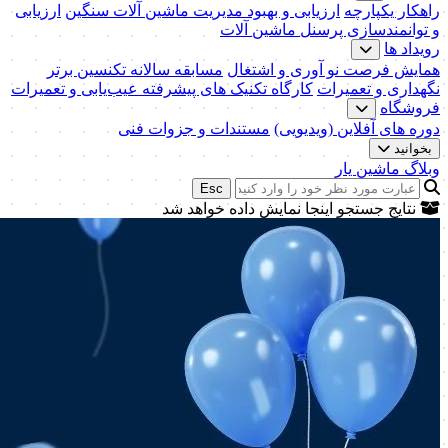
راهکار یکپارچه
ارزیابی و بهبود مدیریت ماشین آلات سنگین
ارزیابی
و توانمندسازی پرسنل ماشین آلات
رویداد ها
همایش فرصت نو آوری و اشتغال
مسابقه سالانه تکنسین برتر
نگهداری و تعمیرات
کارگاه تکنیک‌ های پیشرفته عیب‌یابی و تعمیرات
فروشگاه
دوره های آفلاین (ویدیویی)
مستندات و جزوات فنی
بخوانید
وبلاگ ماشین یار
Esc
نتایج جستجو اینجا نمایش داده خواهد شد