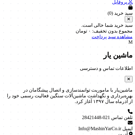
پروفایل
سبد خرید (
0
)
سبد خرید شما خالی است.
مجموع بدون تخفیف:
۰
تومان
مشاهده سبد
پرداخت
M
ماشین یار
اطلاعات تماس و دسترسی
ماشین‌یار با ماموریت توانمندسازی و اتصال پیشگامان در
بهره‌برداری و نگهداشت ماشین‌آلات سنگین فعالیت رسمی خود را
از آذرماه سال ۱۳۹۷ آغاز کرد.
تلفن تماس
021-28421448
ایمیل
Info@MashinYarCo.ir
آدرس