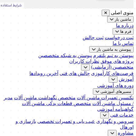
منوی اصلی
ماشین یار
درباره ما
فرم ها
ثبت درخواست
ثبت چالش
تماس با ما
پیوستن به ماشین یار
پیوستن به تیم پلتفرم
پیوستن به شبکه متخصصین
پروژه های موفق
نظرات کاربران
متخصصین (آزمایشی)
فرصت‌های کارآموزی
چالش های فنی
آخرین رویدادها
آموزش
دوره های آموزشی
مسیرهای آموزشی
تکنسین تعمیرات ماشین آلات
متخصص نگهداشت ماشین آلات
مدیر
/ مسئول ماشین آلات
متخصص قطعات یدکی ماشین آلات
گواهینامه آموزشی
خدمات فنی
سرویس و نگهداری
عیب یابی و تعمیرات تخصصی
بازسازی و
اورهال
مشاوره