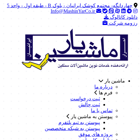
چهاردانگه- مجتمع کوشک ایرانیان - بلوک B - طبقه اول - واحد 5
Info@MashinYarCo.ir
دانلود کاتالوگ
رزومه شرکت
ماشین یار
درباره ما
فرم ها
ثبت درخواست
ثبت چالش
تماس با ما
پیوستن به ماشین یار
پیوستن به تیم پلتفرم
پیوستن به شبکه متخصصین
پروژه های موفق