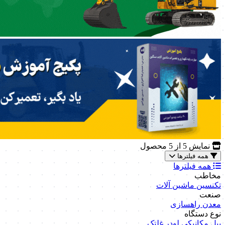
نمایش
5
از 5 محصول
همه فیلترها
همه فیلترها
مخاطب
تکنسین ماشین آلات
صنعت
معدن
راهسازی
نوع دستگاه
بیل مکانیکی
لودر
غلتک