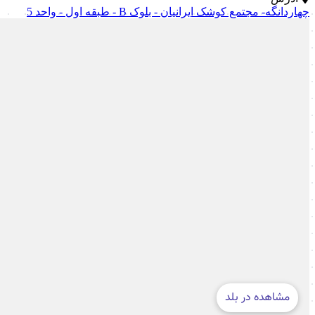
چهاردانگه- مجتمع کوشک ایرانیان - بلوک B - طبقه اول - واحد 5