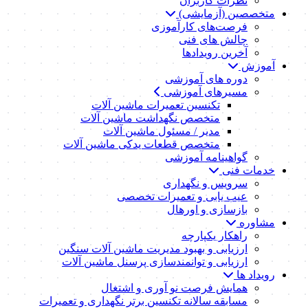
نظرات کاربران
متخصصین (آزمایشی)
فرصت‌های کارآموزی
چالش های فنی
آخرین رویدادها
آموزش
دوره های آموزشی
مسیرهای آموزشی
تکنسین تعمیرات ماشین آلات
متخصص نگهداشت ماشین آلات
مدیر / مسئول ماشین آلات
متخصص قطعات یدکی ماشین آلات
گواهینامه آموزشی
خدمات فنی
سرویس و نگهداری
عیب یابی و تعمیرات تخصصی
بازسازی و اورهال
مشاوره
راهکار یکپارچه
ارزیابی و بهبود مدیریت ماشین آلات سنگین
ارزیابی و توانمندسازی پرسنل ماشین آلات
رویداد ها
همایش فرصت نو آوری و اشتغال
مسابقه سالانه تکنسین برتر نگهداری و تعمیرات