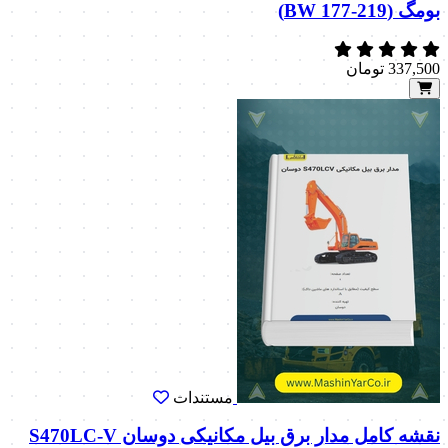
بومگ (BW 177-219)
337,500
تومان
مستندات
نقشه کامل مدار برق بیل مکانیکی دوسان S470LC-V