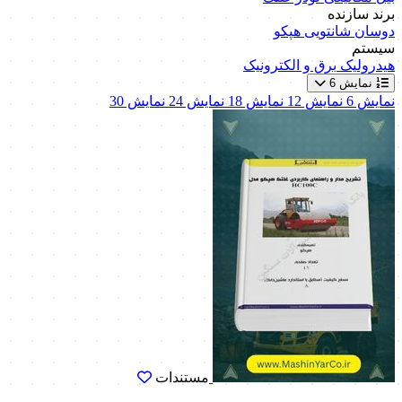
برند سازنده
دوسان
شانتویی
هپکو
سیستم
هیدرولیک
برق و الکترونیک
نمایش 6
نمایش 6
نمایش 12
نمایش 18
نمایش 24
نمایش 30
مستندات