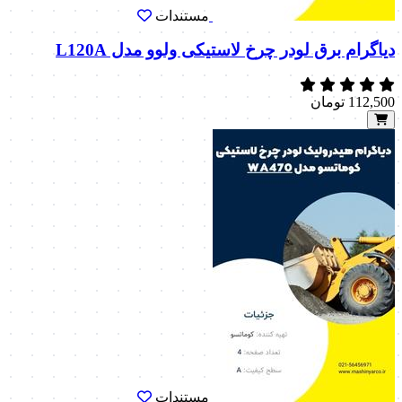
مستندات
دیاگرام برق لودر چرخ لاستیکی ولوو مدل L120A
112,500
تومان
مستندات