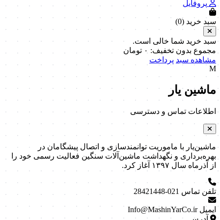
پروفایل
سبد خرید (
0
)
سبد خرید شما خالی است.
مجموع بدون تخفیف:
۰
تومان
مشاهده سبد
پرداخت
M
ماشین یار
اطلاعات تماس و دسترسی
ماشین‌یار با ماموریت توانمندسازی و اتصال پیشگامان در
بهره‌برداری و نگهداشت ماشین‌آلات سنگین فعالیت رسمی خود را
از آذرماه سال ۱۳۹۷ آغاز کرد.
تلفن تماس
021-28421448
ایمیل
Info@MashinYarCo.ir
آدرس