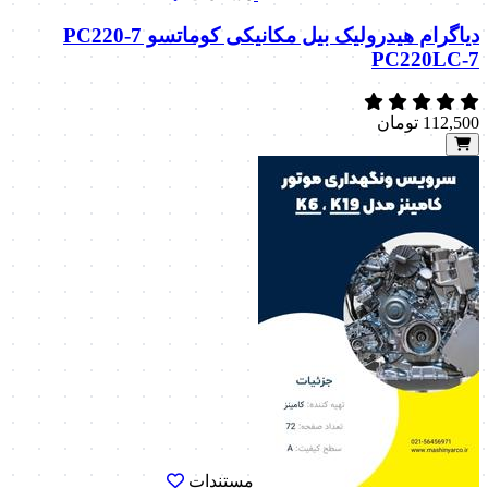
دیاگرام هیدرولیک بیل مکانیکی کوماتسو PC220-7
PC220LC-7
112,500
تومان
مستندات