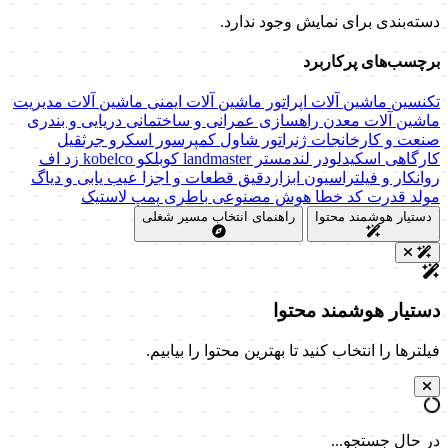
دسته‌بندی برای نمایش وجود ندارد.
برچسب‌های پرکاربرد
تکنسین ماشین آلات
اپراتور ماشین آلات
ایمنی ماشین آلات
مدیریت
ماشین آلات
معدن
راهسازی
عمرانی و ساختمانی
دریایی و بندری
صنعت و کارخانجات
ژنراتور
شاول
کمپرسور اسکرو
جرثقیل
کارگاهی
اسکیدلودر
لندمستر
landmaster
کوبلکو
kobelco
زد اف
روانکار و فیلتراسیون
ابزاردقیق
قطعات و اجزا
عیب یابی و دیاگ
مولد قدرت
کد خطا
هوش مصنوعی
باطری
پمپ
لاستیک
دستیار هوشمند محتوا
راهنمای انتخاب مسیر شغلی
دستیار هوشمند محتوا
فیلترها را انتخاب کنید تا بهترین محتوا را بیابیم.
در حال جستجو...