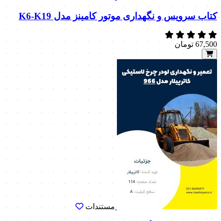
کتاب سرویس و نگهداری موتور کامینز مدل K6-K19
67,500
تومان
مستندات