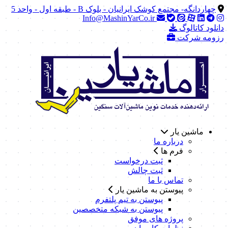
چهاردانگه- مجتمع کوشک ایرانیان - بلوک B - طبقه اول - واحد 5
Info@MashinYarCo.ir
دانلود کاتالوگ
رزومه شرکت
ماشین یار
درباره ما
فرم ها
ثبت درخواست
ثبت چالش
تماس با ما
پیوستن به ماشین یار
پیوستن به تیم پلتفرم
پیوستن به شبکه متخصصین
پروژه های موفق