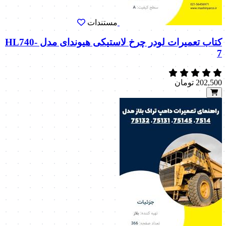
مستندات
کتاب تعمیرات لودر چرخ لاستیکی هیوندای مدل HL740-
7
202,500
تومان