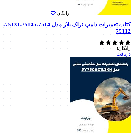
رایگان
کتاب تعمیرات دامپ تراک بلاز مدل 7514-75145-75131-
75132
رایگان!
دریافت