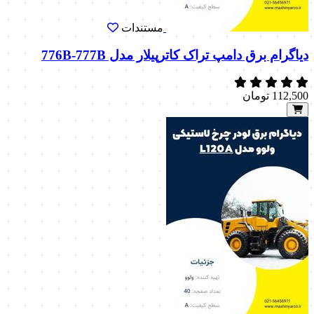
مستندات
دیاگرام برق دامپ تراک کاترپیلار مدل 776B-777B
112,500
تومان