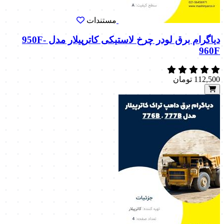
مستندات
دیاگرام برق لودر چرخ لاستیکی کاترپیلار مدل 950F-
960F
112,500
تومان