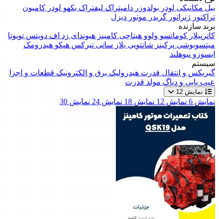
بیل مکانیکی
لودر
بولدوزر
دامپتراک
لیفتراک
بکهو لودر
کامیون
تراکتور
ژنراتور
گریدر
موتور دیزل
برند سازنده
کاترپیلار
کوماتسو
ولوو
هیتاچی
کامینز
هیوندای
زد اف
دویتس
تویوتا
میتسوبوشی
پرکینز
شانتویی
بلاز
سانی
تیرکس
هپکو
هیدرومک
ایسوزو
نیوهلند
سیستم
گیربکس و انتقال قدرت
هیدرولیک
برق و الکترونیک
قطعات و اجزا
عیب یابی و دیاگ
مولد قدرت
نمایش 12
نمایش 6
نمایش 12
نمایش 18
نمایش 24
نمایش 30