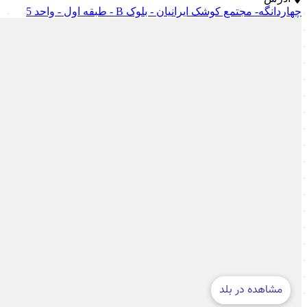
چهاردانگه- مجتمع کوشک ایرانیان - بلوک B - طبقه اول - واحد 5