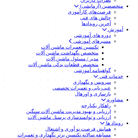
نظرات کاربران
متخصصین (آزمایشی)
فرصت‌های کارآموزی
چالش های فنی
آخرین رویدادها
آموزش
دوره های آموزشی
مسیرهای آموزشی
تکنسین تعمیرات ماشین آلات
متخصص نگهداشت ماشین آلات
مدیر / مسئول ماشین آلات
متخصص قطعات یدکی ماشین آلات
گواهینامه آموزشی
خدمات فنی
سرویس و نگهداری
عیب یابی و تعمیرات تخصصی
بازسازی و اورهال
مشاوره
راهکار یکپارچه
ارزیابی و بهبود مدیریت ماشین آلات سنگین
ارزیابی و توانمندسازی پرسنل ماشین آلات
رویداد ها
همایش فرصت نو آوری و اشتغال
مسابقه سالانه تکنسین برتر نگهداری و تعمیرات