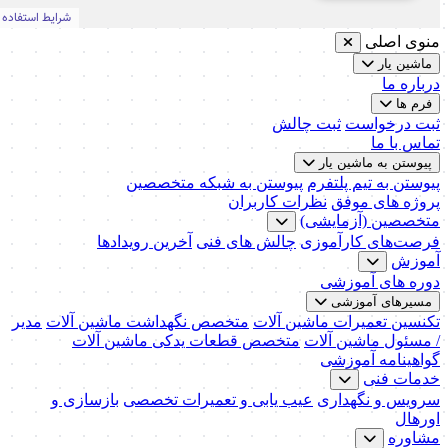
منوی اصلی
ماشین یار
درباره ما
فرم ها
ثبت درخواست
ثبت چالش
تماس با ما
پیوستن به ماشین یار
پیوستن به تیم پلتفرم
پیوستن به شبکه متخصصین
پروژه های موفق
نظرات کاربران
متخصصین (آزمایشی)
فرصت‌های کارآموزی
چالش های فنی
آخرین رویدادها
آموزش
دوره های آموزشی
مسیرهای آموزشی
تکنسین تعمیرات ماشین آلات
متخصص نگهداشت ماشین آلات
مدیر
/ مسئول ماشین آلات
متخصص قطعات یدکی ماشین آلات
گواهینامه آموزشی
خدمات فنی
سرویس و نگهداری
عیب یابی و تعمیرات تخصصی
بازسازی و
اورهال
مشاوره