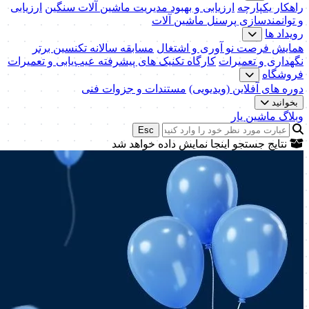
راهکار یکپارچه
ارزیابی و بهبود مدیریت ماشین آلات سنگین
ارزیابی
و توانمندسازی پرسنل ماشین آلات
رویداد ها
همایش فرصت نو آوری و اشتغال
مسابقه سالانه تکنسین برتر
نگهداری و تعمیرات
کارگاه تکنیک‌ های پیشرفته عیب‌یابی و تعمیرات
فروشگاه
دوره های آفلاین (ویدیویی)
مستندات و جزوات فنی
بخوانید
وبلاگ ماشین یار
Esc
نتایج جستجو اینجا نمایش داده خواهد شد