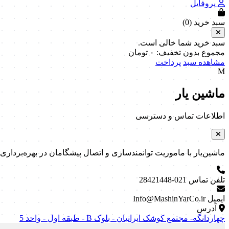
پروفایل
سبد خرید (
0
)
سبد خرید شما خالی است.
مجموع بدون تخفیف:
۰
تومان
مشاهده سبد
پرداخت
M
ماشین یار
اطلاعات تماس و دسترسی
ماشین‌یار با ماموریت توانمندسازی و اتصال پیشگامان در بهره‌برداری و نگه
تلفن تماس
021-28421448
ایمیل
Info@MashinYarCo.ir
آدرس
چهاردانگه- مجتمع کوشک ایرانیان - بلوک B - طبقه اول - واحد 5