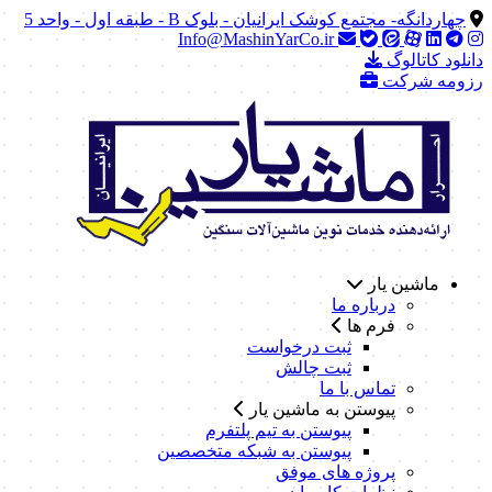
چهاردانگه- مجتمع کوشک ایرانیان - بلوک B - طبقه اول - واحد 5
Info@MashinYarCo.ir
دانلود کاتالوگ
رزومه شرکت
ماشین یار
درباره ما
فرم ها
ثبت درخواست
ثبت چالش
تماس با ما
پیوستن به ماشین یار
پیوستن به تیم پلتفرم
پیوستن به شبکه متخصصین
پروژه های موفق