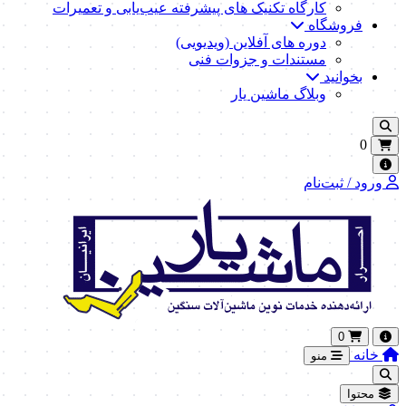
کارگاه تکنیک‌ های پیشرفته عیب‌یابی و تعمیرات
فروشگاه
دوره های آفلاین (ویدیویی)
مستندات و جزوات فنی
بخوانید
وبلاگ ماشین یار
0
ورود / ثبت‌نام
0
خانه
منو
محتوا