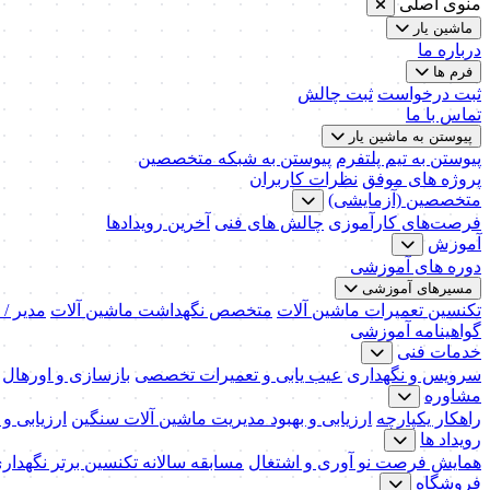
منوی اصلی
ماشین یار
درباره ما
فرم ها
ثبت درخواست
ثبت چالش
تماس با ما
پیوستن به ماشین یار
پیوستن به تیم پلتفرم
پیوستن به شبکه متخصصین
پروژه های موفق
نظرات کاربران
متخصصین (آزمایشی)
فرصت‌های کارآموزی
چالش های فنی
آخرین رویدادها
آموزش
دوره های آموزشی
مسیرهای آموزشی
تکنسین تعمیرات ماشین آلات
متخصص نگهداشت ماشین آلات
مدیر /
گواهینامه آموزشی
خدمات فنی
سرویس و نگهداری
عیب یابی و تعمیرات تخصصی
بازسازی و اورهال
مشاوره
راهکار یکپارچه
ارزیابی و بهبود مدیریت ماشین آلات سنگین
ارزیابی و
رویداد ها
همایش فرصت نو آوری و اشتغال
مسابقه سالانه تکنسین برتر نگهدار
فروشگاه