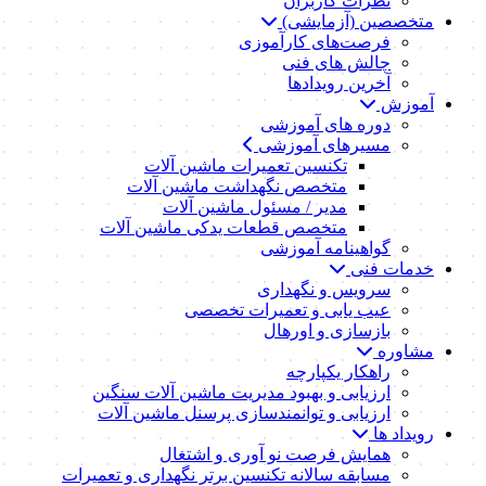
نظرات کاربران
متخصصین (آزمایشی)
فرصت‌های کارآموزی
چالش های فنی
آخرین رویدادها
آموزش
دوره های آموزشی
مسیرهای آموزشی
تکنسین تعمیرات ماشین آلات
متخصص نگهداشت ماشین آلات
مدیر / مسئول ماشین آلات
متخصص قطعات یدکی ماشین آلات
گواهینامه آموزشی
خدمات فنی
سرویس و نگهداری
عیب یابی و تعمیرات تخصصی
بازسازی و اورهال
مشاوره
راهکار یکپارچه
ارزیابی و بهبود مدیریت ماشین آلات سنگین
ارزیابی و توانمندسازی پرسنل ماشین آلات
رویداد ها
همایش فرصت نو آوری و اشتغال
مسابقه سالانه تکنسین برتر نگهداری و تعمیرات