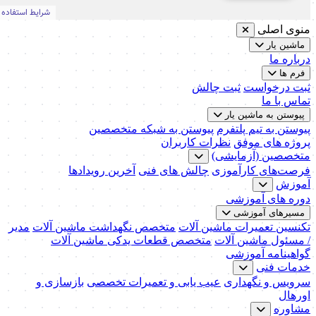
منوی اصلی
ماشین یار
درباره ما
فرم ها
ثبت درخواست
ثبت چالش
تماس با ما
پیوستن به ماشین یار
پیوستن به تیم پلتفرم
پیوستن به شبکه متخصصین
پروژه های موفق
نظرات کاربران
متخصصین (آزمایشی)
فرصت‌های کارآموزی
چالش های فنی
آخرین رویدادها
آموزش
دوره های آموزشی
مسیرهای آموزشی
تکنسین تعمیرات ماشین آلات
متخصص نگهداشت ماشین آلات
مدیر
/ مسئول ماشین آلات
متخصص قطعات یدکی ماشین آلات
گواهینامه آموزشی
خدمات فنی
سرویس و نگهداری
عیب یابی و تعمیرات تخصصی
بازسازی و
اورهال
مشاوره