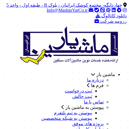
چهاردانگه- مجتمع کوشک ایرانیان - بلوک B - طبقه اول - واحد 5
Info@MashinYarCo.ir
دانلود کاتالوگ
رزومه شرکت
ماشین یار
درباره ما
فرم ها
ثبت درخواست
ثبت چالش
تماس با ما
پیوستن به ماشین یار
پیوستن به تیم پلتفرم
پیوستن به شبکه متخصصین
پروژه های موفق