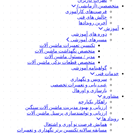
نظرات کاربران
متخصصین (آزمایشی)
فرصت‌های کارآموزی
چالش های فنی
آخرین رویدادها
آموزش
دوره های آموزشی
مسیرهای آموزشی
تکنسین تعمیرات ماشین آلات
متخصص نگهداشت ماشین آلات
مدیر / مسئول ماشین آلات
متخصص قطعات یدکی ماشین آلات
گواهینامه آموزشی
خدمات فنی
سرویس و نگهداری
عیب یابی و تعمیرات تخصصی
بازسازی و اورهال
مشاوره
راهکار یکپارچه
ارزیابی و بهبود مدیریت ماشین آلات سنگین
ارزیابی و توانمندسازی پرسنل ماشین آلات
رویداد ها
همایش فرصت نو آوری و اشتغال
مسابقه سالانه تکنسین برتر نگهداری و تعمیرات