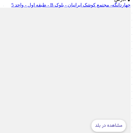
چهاردانگه- مجتمع کوشک ایرانیان - بلوک B - طبقه اول - واحد 5