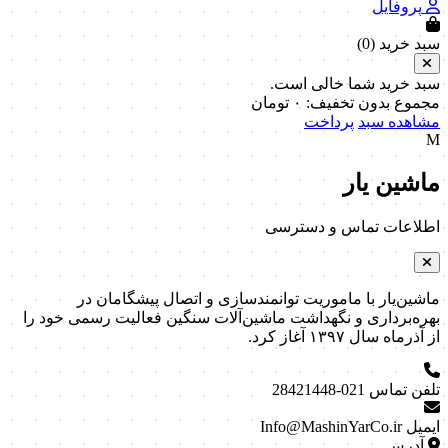
پروفایل
سبد خرید (
0
)
سبد خرید شما خالی است.
مجموع بدون تخفیف:
۰
تومان
مشاهده سبد
پرداخت
M
ماشین یار
اطلاعات تماس و دسترسی
ماشین‌یار با ماموریت توانمندسازی و اتصال پیشگامان در
بهره‌برداری و نگهداشت ماشین‌آلات سنگین فعالیت رسمی خود را
از آذرماه سال ۱۳۹۷ آغاز کرد.
تلفن تماس
021-28421448
ایمیل
Info@MashinYarCo.ir
آدرس