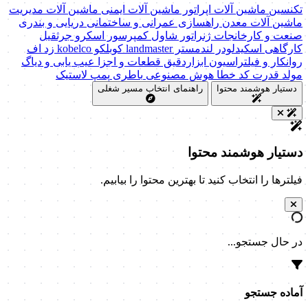
تکنسین ماشین آلات
اپراتور ماشین آلات
ایمنی ماشین آلات
مدیریت
ماشین آلات
معدن
راهسازی
عمرانی و ساختمانی
دریایی و بندری
صنعت و کارخانجات
ژنراتور
شاول
کمپرسور اسکرو
جرثقیل
کارگاهی
اسکیدلودر
لندمستر
landmaster
کوبلکو
kobelco
زد اف
روانکار و فیلتراسیون
ابزاردقیق
قطعات و اجزا
عیب یابی و دیاگ
مولد قدرت
کد خطا
هوش مصنوعی
باطری
پمپ
لاستیک
دستیار هوشمند محتوا
راهنمای انتخاب مسیر شغلی
دستیار هوشمند محتوا
فیلترها را انتخاب کنید تا بهترین محتوا را بیابیم.
در حال جستجو...
آماده جستجو