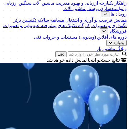
راهکار یکپارچه
ارزیابی و بهبود مدیریت ماشین آلات سنگین
ارزیابی
و توانمندسازی پرسنل ماشین آلات
رویداد ها
همایش فرصت نو آوری و اشتغال
مسابقه سالانه تکنسین برتر
نگهداری و تعمیرات
کارگاه تکنیک‌ های پیشرفته عیب‌یابی و تعمیرات
فروشگاه
دوره های آفلاین (ویدیویی)
مستندات و جزوات فنی
بخوانید
وبلاگ ماشین یار
Esc
نتایج جستجو اینجا نمایش داده خواهد شد